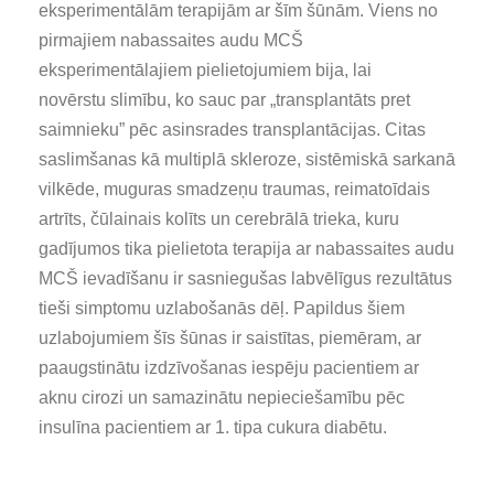
eksperimentālām terapijām ar šīm šūnām. Viens no
pirmajiem nabassaites audu MCŠ
eksperimentālajiem pielietojumiem bija, lai
novērstu slimību, ko sauc par „transplantāts pret
saimnieku” pēc asinsrades transplantācijas. Citas
saslimšanas kā multiplā skleroze, sistēmiskā sarkanā
vilkēde, muguras smadzeņu traumas, reimatoīdais
artrīts, čūlainais kolīts un cerebrālā trieka, kuru
gadījumos tika pielietota terapija ar nabassaites audu
MCŠ ievadīšanu ir sasniegušas labvēlīgus rezultātus
tieši simptomu uzlabošanās dēļ. Papildus šiem
uzlabojumiem šīs šūnas ir saistītas, piemēram, ar
paaugstinātu izdzīvošanas iespēju pacientiem ar
aknu cirozi un samazinātu nepieciešamību pēc
insulīna pacientiem ar 1. tipa cukura diabētu.