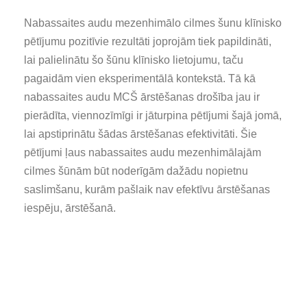
Nabassaites audu mezenhimālo cilmes šunu klīnisko
pētījumu pozitīvie rezultāti joprojām tiek papildināti,
lai palielinātu šo šūnu klīnisko lietojumu, taču
pagaidām vien eksperimentālā kontekstā. Tā kā
nabassaites audu MCŠ ārstēšanas drošība jau ir
pierādīta, viennozīmīgi ir jāturpina pētījumi šajā jomā,
lai apstiprinātu šādas ārstēšanas efektivitāti. Šie
pētījumi ļaus nabassaites audu mezenhimālajām
cilmes šūnām būt noderīgām dažādu nopietnu
saslimšanu, kurām pašlaik nav efektīvu ārstēšanas
iespēju, ārstēšanā.