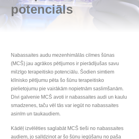
potenciāls
Nabassaites audu mezenhimālās cilmes šūnas
(MCŠ) jau agrākos pētījumos ir pierādījušas savu
milzīgo terapeitisko potenciālu. Šodien simtiem
klīnisko pētījumu pēta šo šūnu terapeitisko
pielietojumu pie vairākām nopietnām saslimšanām.
Divi galvenie MCŠ avoti ir nabassaites audi un kaulu
smadzenes, taču vēl tās var iegūt no nabassaites
asinīm un taukaudiem.
Kādēļ izvēlēties saglabāt MCŠ tieši no nabassaites
audiem, jo salīdzinot ar šo šūnu iegūšanu no paša