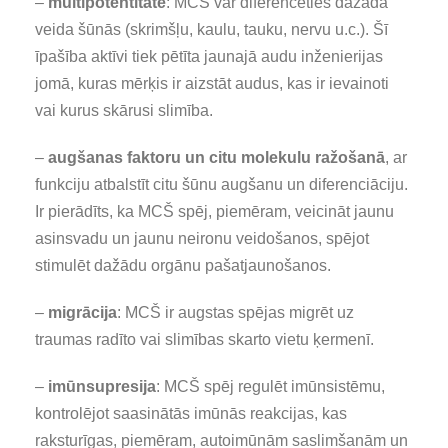
–
multipotentitāte
: MCŠ var diferencēties dažāda
veida šūnās (skrimšļu, kaulu, tauku, nervu u.c.). Šī
īpašība aktīvi tiek pētīta jaunajā audu inženierijas
jomā, kuras mērķis ir aizstāt audus, kas ir ievainoti
vai kurus skārusi slimība.
–
augšanas faktoru un cit
u
molekul
u ražošanā
, ar
funkciju atbalstīt citu šūnu augšanu un diferenciāciju.
Ir pierādīts, ka MCŠ spēj, piemēram, veicināt jaunu
asinsvadu un jaunu neironu veidošanos, spējot
stimulēt dažādu orgānu pašatjaunošanos.
–
migrācija
: MCŠ ir augstas spējas migrēt uz
traumas radīto vai slimības skarto vietu ķermenī.
–
imūnsupresija
: MCŠ spēj regulēt imūnsistēmu,
kontrolējot saasinātās imūnās reakcijas, kas
raksturīgas, piemēram, autoimūnām saslimšanām un