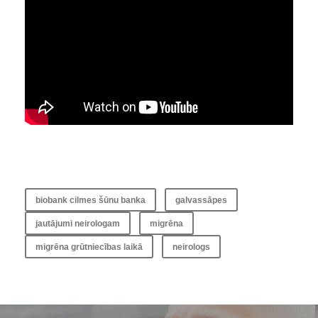
biobank cilmes šūnu banka
galvassāpes
jautājumi neirologam
migrēna
migrēna grūtniecības laikā
neirologs