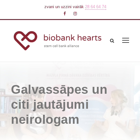
zvani un uzzini vairāk
28 64 64 74
Galvassāpes un
citi jautājumi
neirologam