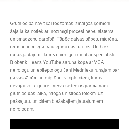
Grūtniecība nav tikai redzamās izmaiņas ķermenī –
šajā laikā notiek arī nozīmīgi procesi nervu sistēmā
un smadzeņu darbībā. Tāpēc galvas sāpes, migrēna,
reiboņi un miega traucējumi nav retums. Un bieži
rodas jautājumi, kurus ir vērtīgi izrunāt ar speciālistu.
Biobank Hearts YouTube sarunā kopā ar VCA
neirologu un epileptologu Jāni Mednieku runājam par
galvassāpēm un migrēnu, simptomiem, kurus
nevajadzētu ignorēt, nervu sistēmas pārmaiņām
grūtniecības laikā, miega un stresa ietekmi uz
pašsajūtu, un citiem biežākajiem jautājumiem
neirologam.