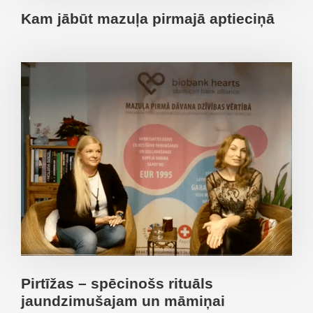
Kam jābūt mazuļa pirmajā aptieciņā
Pirtīžas – spēcinošs rituāls
jaundzimušajam un māmiņai