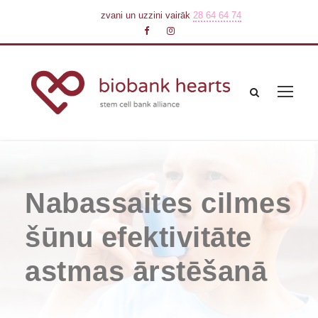
zvani un uzzini vairāk
28 64 64 74
Nabassaites cilmes
šūnu efektivitāte
astmas ārstēšanā