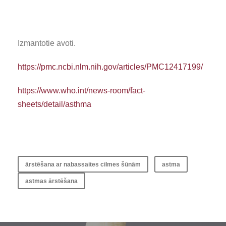
Izmantotie avoti.
https://pmc.ncbi.nlm.nih.gov/articles/PMC12417199/
https://www.who.int/news-room/fact-
sheets/detail/asthma
ārstēšana ar nabassaites cilmes šūnām
astma
astmas ārstēšana