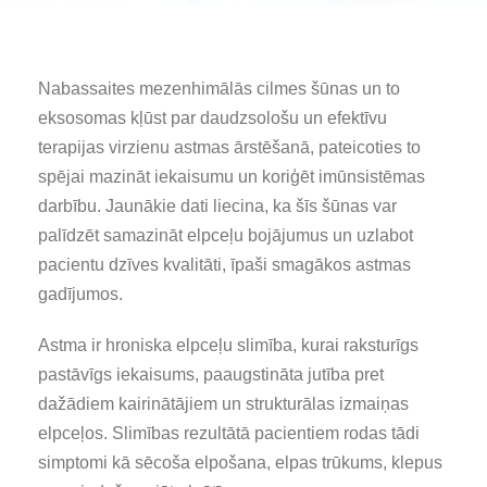
Nabassaites mezenhimālās cilmes šūnas un to
eksosomas kļūst par daudzsološu un efektīvu
terapijas virzienu astmas ārstēšanā, pateicoties to
spējai mazināt iekaisumu un koriģēt imūnsistēmas
darbību. Jaunākie dati liecina, ka šīs šūnas var
palīdzēt samazināt elpceļu bojājumus un uzlabot
pacientu dzīves kvalitāti, īpaši smagākos astmas
gadījumos.
Astma ir hroniska elpceļu slimība, kurai raksturīgs
pastāvīgs iekaisums, paaugstināta jutība pret
dažādiem kairinātājiem un strukturālas izmaiņas
elpceļos. Slimības rezultātā pacientiem rodas tādi
simptomi kā sēcoša elpošana, elpas trūkums, klepus