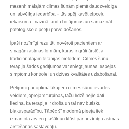
mezenhimālajām cilmes šūnām piemīt daudzveidīga
un labvēlīga iedarbība – tās spēj kavēt elpceļu
iekaisumu, mazināt audu bojājumus un samazināt
patoloģisko elpceļu pārveidošanos.
Īpaši nozīmīgi rezultāti novēroti pacientiem ar
smagām astmas formām, kuras ir grūti ārstēt ar
tradicionālajām terapijas metodēm. Cilmes šūnu
terapija šādos gadījumos var sniegt jaunas iespējas
simptomu kontrolei un dzīves kvalitātes uzlabošanai.
Pētījumi par optimālākajiem cilmes šūnu ievades
veidiem joprojām turpinās, taču līdzšinējie dati
liecina, ka terapija ir droša un tai nav būtisku
blakusparādību. Tāpēc šī modernā pieeja tiek
izmantota arvien plašāk un kļūst par nozīmīgu astmas
ārstēšanas sastāvdaļu.