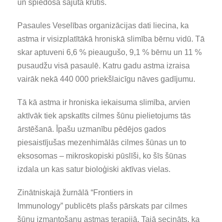
un spiedoša sajūta krūtīs.
Pasaules Veselības organizācijas dati liecina, ka
astma ir visizplatītākā hroniskā slimība bērnu vidū. Tā
skar aptuveni 6,6 % pieaugušo, 9,1 % bērnu un 11 %
pusaudžu visā pasaulē. Katru gadu astma izraisa
vairāk nekā 440 000 priekšlaicīgu nāves gadījumu.
Tā kā astma ir hroniska iekaisuma slimība, arvien
aktīvāk tiek apskatīts cilmes šūnu pielietojums tās
ārstēšanā. Īpašu uzmanību pēdējos gados
piesaistījušas mezenhimālās cilmes šūnas un to
eksosomas – mikroskopiski pūslīši, ko šīs šūnas
izdala un kas satur bioloģiski aktīvas vielas.
Zinātniskajā žurnālā “Frontiers in
Immunology” publicēts plašs pārskats par cilmes
šūnu izmantošanu astmas terapijā. Tajā secināts, ka