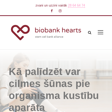
zvani un uzzini vairāk
28 64 64 74
Kā palīdzēt var
cilmes šūnas pie
organisma kustību
aparāta