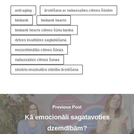
anti-aging
ārstēšana ar nabassaites cilmes šūnām
biobank
biobank hearts
biobank hearts cilmes šūnu banka
dzīves kvalitātes saglabāšana
mezenhimālās cilmes šūnas
nabassaites cilmes šunas
skeleto-muskulāro slimību ārstēšana
Previous Post
Kā emocionāli sagatavoties
dzemdībām?