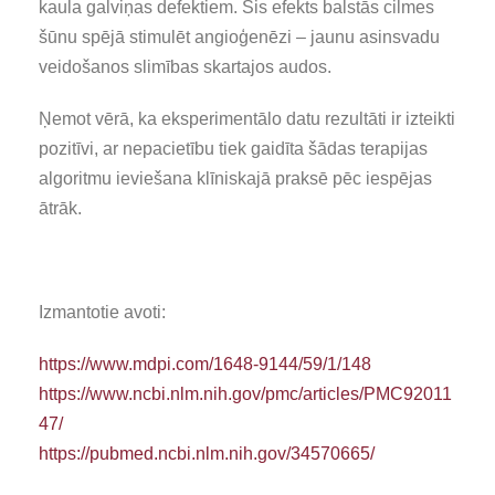
kaula galviņas defektiem. Šis efekts balstās cilmes
šūnu spējā stimulēt angioģenēzi – jaunu asinsvadu
veidošanos slimības skartajos audos.
Ņemot vērā, ka eksperimentālo datu rezultāti ir izteikti
pozitīvi, ar nepacietību tiek gaidīta šādas terapijas
algoritmu ieviešana klīniskajā praksē pēc iespējas
ātrāk.
Izmantotie avoti:
https://www.mdpi.com/1648-9144/59/1/148
https://www.ncbi.nlm.nih.gov/pmc/articles/PMC92011
47/
https://pubmed.ncbi.nlm.nih.gov/34570665/