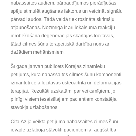
nabassaites audiem, pārbaudījumos pierādījušas
spēju stimulēt augšanas faktorus un veicināt signālu
pārvadi audos. Tādā veidā tiek rosināta skrimšļu
atjaunošanās. Nozīmīga ir arī iekaisuma reakciju
ierobežošana deģenerācijas skartajās locītavās,
tātad cilmes šūnu terapeitiskā darbība noris ar
dažādiem mehānismiem.
Šī gada janvārī publicēts Korejas zinātnieku
pētījums, kurā nabassaites cilmes šūnu komponenti
izmantoti ceļa locītavas osteoartrīta un deformācijas
terapijai. Rezultāti uzskatāmi par veiksmīgiem, jo
pilnīgi visiem iesaistītajiem pacientiem konstatēja
stāvokļa uzlabošanos.
Citā Āzijā veiktā pētījumā nabassaites cilmes šūnu
ievade uzlaboja stāvokli pacientiem ar augšstilba