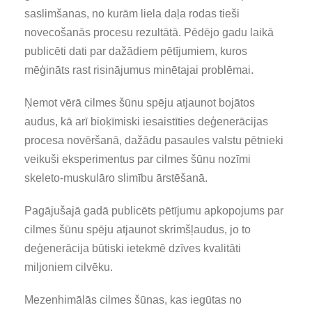
saslimšanas, no kurām liela daļa rodas tieši
novecošanās procesu rezultātā. Pēdējo gadu laikā
publicēti dati par dažādiem pētījumiem, kuros
mēģināts rast risinājumus minētajai problēmai.
Ņemot vērā cilmes šūnu spēju atjaunot bojātos
audus, kā arī bioķīmiski iesaistīties deģenerācijas
procesa novēršanā, dažādu pasaules valstu pētnieki
veikuši eksperimentus par cilmes šūnu nozīmi
skeleto-muskulāro slimību ārstēšanā.
Pagājušajā gadā publicēts pētījumu apkopojums par
cilmes šūnu spēju atjaunot skrimšļaudus, jo to
deģenerācija būtiski ietekmē dzīves kvalitāti
miljoniem cilvēku.
Mezenhimālās cilmes šūnas, kas iegūtas no