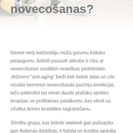
novecošanas?
Ņemot vērā iedzīvotāju mūža garuma būtisko
pieaugumu, šobrīd pasaulē aktuāla ir cīņa ar
novecošanos saistītām veselības problēmām.
Jēdziens “anti-aging” bieži tiek lietots ādas un citu
vizuālo ķermeņa novecošanās pazīmju korekcijai,
taču patiesībā tas ietver daudz plašāku spektru
terapijas un profilakses pasākumu, kas vērsti uz
cilvēka dzīves kvalitātes saglabāšanu.
Slimību grupa, kas būtiski ietekmē gan pašsajūtu,
gan ikdienas darbības, ir balsta un kustību aparāta