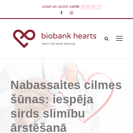
zvani un uzzini vairāk
28 64 64 74
Nabassaites cilmes
šūnas: iespēja
sirds slimību
ārstēšanā