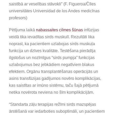
saistībā ar veselības stāvokli” (F. Figueroa/Čīles
universitātes Universidad de los Andes medicīnas
profesors)
Pētījuma laikā
nabassaites cilmes šūnas
infūzijas
veidā tika ievadītas sirds muskulī. Rezultāti lika
noprast, ka pacientiem uzlabojas sirds muskuļa
funkcija un dzīves kvalitāte. Testēšana pierādīja
ilgstošus un nozīmīgus “sirds pumpja” funkcijas
uzlabojumus bez jebkādiem negatīviem blakus
efektiem. Orgānu transplantēšanas operācijās un
asins transfūzijas gadījumos novēro komplikācijas,
kas saistītas ar imūno sistēmu, taču šajā pētījumā
netika novērota neviena no šīm komplikācijām.
“Standarta zāļu terapijas režīmi sirds mazspējas
ārstēšanā var iedarboties suboptimāli, un pacientiem