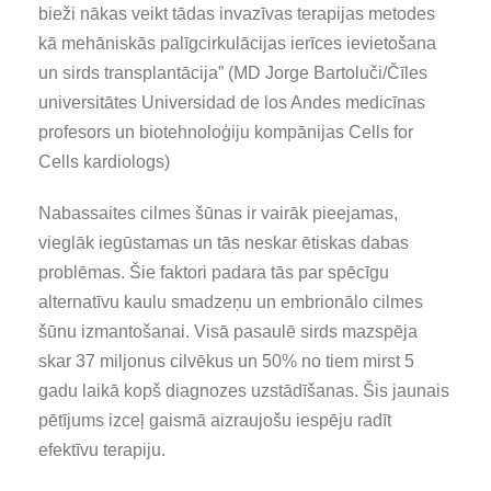
bieži nākas veikt tādas invazīvas terapijas metodes
kā mehāniskās palīgcirkulācijas ierīces ievietošana
un sirds transplantācija” (MD Jorge Bartoluči/Čīles
universitātes Universidad de los Andes medicīnas
profesors un biotehnoloģiju kompānijas Cells for
Cells kardiologs)
Nabassaites cilmes šūnas ir vairāk pieejamas,
vieglāk iegūstamas un tās neskar ētiskas dabas
problēmas. Šie faktori padara tās par spēcīgu
alternatīvu kaulu smadzeņu un embrionālo cilmes
šūnu izmantošanai. Visā pasaulē sirds mazspēja
skar 37 miljonus cilvēkus un 50% no tiem mirst 5
gadu laikā kopš diagnozes uzstādīšanas. Šis jaunais
pētījums izceļ gaismā aizraujošu iespēju radīt
efektīvu terapiju.