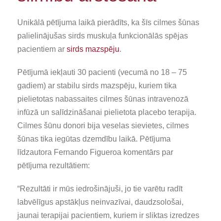
Unikālā pētījuma laikā pierādīts, ka šīs cilmes šūnas
palielinājušas sirds muskuļa funkcionālās spējas
pacientiem ar
sirds mazspēju
.
Pētījumā iekļauti 30 pacienti (vecumā no 18 – 75
gadiem) ar stabilu sirds mazspēju, kuriem tika
pielietotas nabassaites cilmes šūnas intravenozā
infūzā un salīdzināšanai pielietota placebo terapija.
Cilmes šūnu donori bija veselas sievietes, cilmes
šūnas tika iegūtas dzemdību laikā. Pētījuma
līdzautora Fernando Figueroa komentārs par
pētījuma rezultātiem:
“Rezultāti ir mūs iedrošinājuši, jo tie varētu radīt
labvēlīgus apstākļus neinvazīvai, daudzsološai,
jaunai terapijai pacientiem, kuriem ir sliktas izredzes