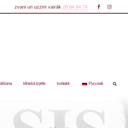
zvani un uzzini vairāk
28 64 64 74
stēšana
klīniskā izpēte
kontakti
Русский