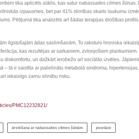
iem tika aplicēts sūklis, kas satur nabassaites cilmes šūnas. R
līniskās izpausmes, bet par 41% slimības skarto laukumu izmēr
ms. Pētījumā tika analizēts arī šādas terapijas drošības profils
jām ilgstošajām ādas saslimšanām. To raksturo hroniska iekaisīg
liferācija, kas rezultējas ar sarkaniem, zvīņojošiem plankumie
ālu diskomfortu, un dažkārt ierobežo arī sociālās izvēles. Jāpiemi
 tā ir saistīta ar palielinātu metabolā sindroma, hipertensijas, 
arī iekaisīgo zarnu slimību risku.
articles/PMC12232821/
ārstēšana ar nabassaites cilmes šūnām
psoriāze