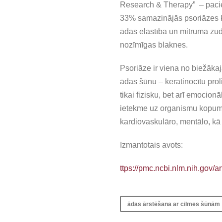
Research & Therapy” – pacient
33% samazinājās psoriāzes k
ādas elastība un mitruma zudu
nozīmīgas blaknes.
Psoriāze ir viena no biežāka
ādas šūnu – keratinocītu pro
tikai fizisku, bet arī emocion
ietekme uz organismu kopumā –
kardiovaskulāro, mentālo, kā 
Izmantotais avots:
ttps://pmc.ncbi.nlm.nih.gov/
ādas ārstēšana ar cilmes šūnām