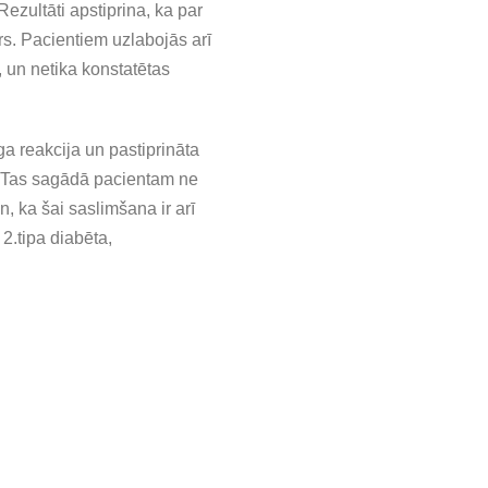
ezultāti apstiprina, ka par
s. Pacientiem uzlabojās arī
, un netika konstatētas
a reakcija un pastiprināta
m. Tas sagādā pacientam ne
n, ka šai saslimšana ir arī
2.tipa diabēta,