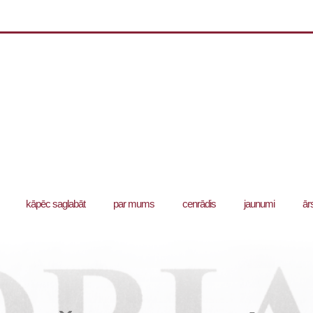
kāpēc saglabāt
par mums
cenrādis
jaunumi
ār