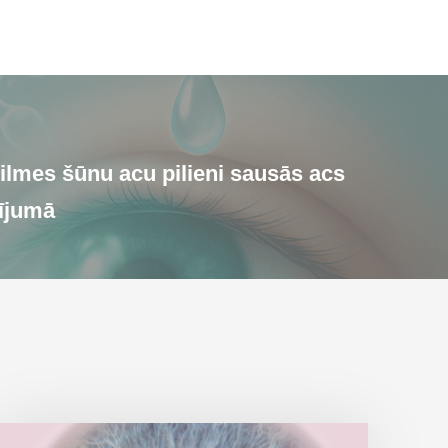
ilmes šūnu acu pilieni sausās acs
ījumā