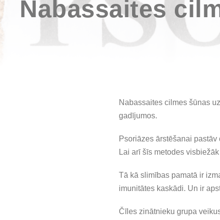
Nabassaites cilm
Nabassaites cilmes šūnas uz
gadījumos.
Psoriāzes ārstēšanai pastāv d
Lai arī šīs metodes visbiežā
Tā kā slimības pamatā ir izma
imunitātes kaskādi. Un ir ap
Čīles zinātnieku grupa veikus