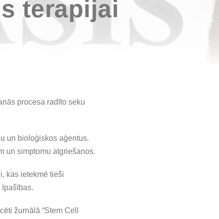
 terapijai
anās procesa radīto seku
iju un bioloģiskos aģentus.
ēm un simptomu atgriešanos.
i, kas ietekmē tieši
 īpašības.
icēti žurnālā “Stem Cell