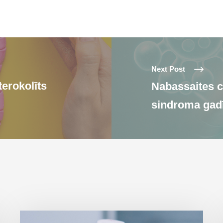
Next Post
erokolīts
Nabassaites c
sindroma gad