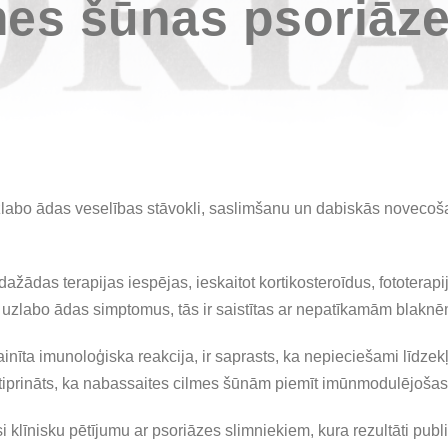
es šūnas psoriāzes
labo ādas veselības stāvokli, saslimšanu un dabiskās novecoš
ažādas terapijas iespējas, ieskaitot kortikosteroīdus, fototerap
k uzlabo ādas simptomus, tās ir saistītas ar nepatīkamām blakn
inīta imunoloģiska reakcija, ir saprasts, ka nepieciešami līdzekļ
stiprināts, ka nabassaites cilmes šūnām piemīt imūnmodulējošas
i klīnisku pētījumu ar psoriāzes slimniekiem, kura rezultāti publ