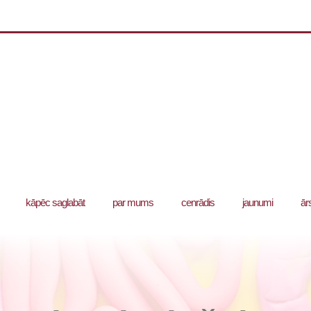
kāpēc saglabāt
par mums
cenrādis
jaunumi
ār