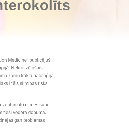
terokolīts
ion Medicine” publicējuši
pijā. Nekrotizējošais
ama zarnu trakta patoloģija,
āks ir šīs slimības risks.
r mezenhimālo cilmes šūnu
as tieši vēdera dobumā.
mazinājās gan problēmas