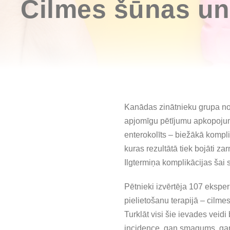
Cilmes šūnas un 
Kanādas zinātnieku grupa no 
apjomīgu pētījumu apkopojumu
enterokolīts – biežākā komplik
kuras rezultātā tiek bojāti zar
Ilgtermiņa komplikācijas šai s
Pētnieki izvērtēja 107 eksper
pielietošanu terapijā – cilme
Turklāt visi šie ievades veid
incidence, gan smagums, gan 