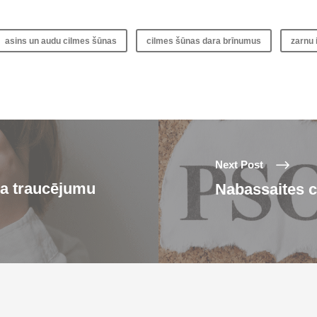
asins un audu cilmes šūnas
cilmes šūnas dara brīnumus
zarnu
Next Post
ra traucējumu
Nabassaites c