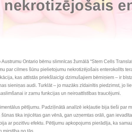
nekrotizējošais en
Austrumu Ontario bērnu slimnīcas žurnālā “Stem Cells Translat
 par cilmes šūnu pielietojumu nekrotizējošais enterokolīts tera
ācija, kas attīstās priekšlaicīgi dzimušajiem bērniņiem – ir bīst
nas sieniņas audi. Turklāt – jo mazāks zīdainītis piedzimst, jo liel
aslimšanai ir zarnu funkcijas un neiroattīstības traucējumi.
imentālus pētījumu. Padziļinātā analīzē iekļautie bija tieši pa
s šūnas tika injicētas gan vēnā, gan uzņemtas orāli, gan ievadīt
i bija ar pozitīvu efektu. Pētījumu apkopojums pierādīja, ka sa
mirstība no tās.