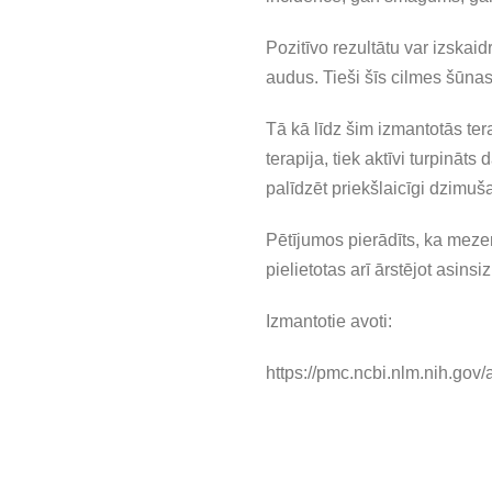
Pozitīvo rezultātu var izska
audus. Tieši šīs cilmes šūna
Tā kā līdz šim izmantotās ter
terapija, tiek aktīvi turpināt
palīdzēt priekšlaicīgi dzimuš
Pētījumos pierādīts, ka meze
pielietotas arī ārstējot asi
Izmantotie avoti:
https://pmc.ncbi.nlm.nih.gov