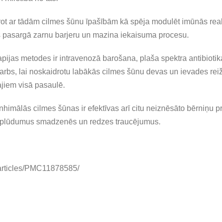
idrot ar tādām cilmes šūnu īpašībām kā spēja modulēt imūnās rea
s pasargā zarnu barjeru un mazina iekaisuma procesu.
apijas metodes ir intravenozā barošana, plaša spektra antibiotika
s darbs, lai noskaidrotu labākās cilmes šūnu devas un ievades rei
ajiem visā pasaulē.
nhimālās cilmes šūnas ir efektīvas arī citu neiznēsāto bērniņu 
nsizplūdumus smadzenēs un redzes traucējumus.
/articles/PMC11878585/