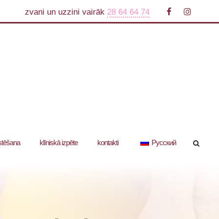
zvani un uzzini vairāk
28 64 64 74
stēšana
klīniskā izpēte
kontakti
Русский