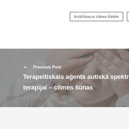
ārstēšana ar cilmes šūnām
Previous Post
Terapeitiskais aģents autiskā spekt
terapijai – cilmes šūnas