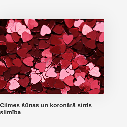
Cilmes šūnas un koronārā sirds
slimība