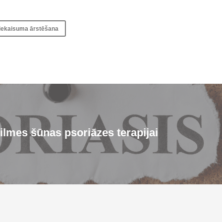
 iekaisuma ārstēšana
ilmes šūnas psoriāzes terapijai