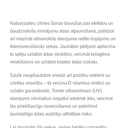
Nabassaites cilmes šūnas kļuvušas par efektīvu un
daudzsološu risinājumu ādas atjaunošanā, palīdzot
arī mazināt ultravioletā starojuma radīto bojājumu un
fotonovecošanās sekas. Jaunākie pētījumi apliecina
to spēju uzlabot ādas struktūru, veicināt kolagēna
veidošanos un uzlabot kopējo ādas izskatu.
Saule neapšaubāmi sniedz arī pozitīvu ietekmi uz
cilvēka veselību – tā veicina D vitamīna sintēzi un
uzlabo garastāvokli. Tomēr ultravioletais (UV)
starojums vienlaikus negatīvi ietekmē ādu, veicinot
tās priekšlaicīgu novecošanos un palielinot
ļaundabīgo ādas audzēju attīstības risku.
Lai mazinātu šīs sekas, arvien lielāku uzmanību