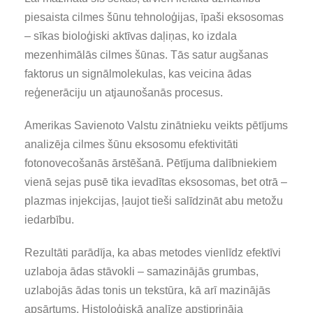
piesaista cilmes šūnu tehnoloģijas, īpaši eksosomas
– sīkas bioloģiski aktīvas daļiņas, ko izdala
mezenhimālās cilmes šūnas. Tās satur augšanas
faktorus un signālmolekulas, kas veicina ādas
reģenerāciju un atjaunošanās procesus.
Amerikas Savienoto Valstu zinātnieku veikts pētījums
analizēja cilmes šūnu eksosomu efektivitāti
fotonovecošanās ārstēšanā. Pētījuma dalībniekiem
vienā sejas pusē tika ievadītas eksosomas, bet otrā –
plazmas injekcijas, ļaujot tieši salīdzināt abu metožu
iedarbību.
Rezultāti parādīja, ka abas metodes vienlīdz efektīvi
uzlaboja ādas stāvokli – samazinājās grumbas,
uzlabojās ādas tonis un tekstūra, kā arī mazinājās
apsārtums. Histoloģiskā analīze apstiprināja