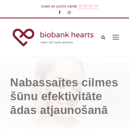
zvani un uzzini vairāk
28 64 64 74
Nabassaites cilmes
šūnu efektivitāte
ādas atjaunošanā