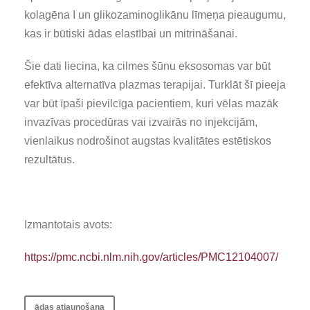
kolagēna I un glikozaminoglikānu līmeņa pieaugumu,
kas ir būtiski ādas elastībai un mitrināšanai.
Šie dati liecina, ka cilmes šūnu eksosomas var būt
efektīva alternatīva plazmas terapijai. Turklāt šī pieeja
var būt īpaši pievilcīga pacientiem, kuri vēlas mazāk
invazīvas procedūras vai izvairās no injekcijām,
vienlaikus nodrošinot augstas kvalitātes estētiskos
rezultātus.
Izmantotais avots:
https://pmc.ncbi.nlm.nih.gov/articles/PMC12104007/
ādas atjaunošana