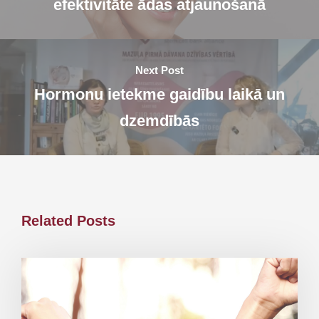
efektivitāte ādas atjaunošanā
Next Post
Hormonu ietekme gaidību laikā un
dzemdībās
Related Posts