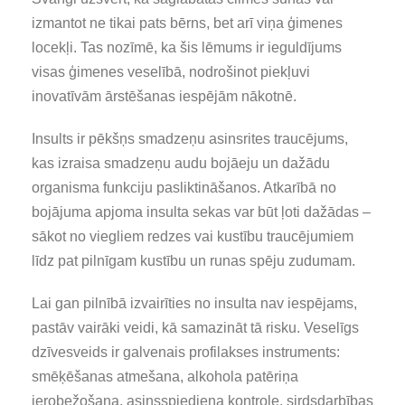
izmantot ne tikai pats bērns, bet arī viņa ģimenes
locekļi. Tas nozīmē, ka šis lēmums ir ieguldījums
visas ģimenes veselībā, nodrošinot piekļuvi
inovatīvām ārstēšanas iespējām nākotnē.
Insults ir pēkšņs smadzeņu asinsrites traucējums,
kas izraisa smadzeņu audu bojāeju un dažādu
organisma funkciju pasliktināšanos. Atkarībā no
bojājuma apjoma insulta sekas var būt ļoti dažādas –
sākot no viegliem redzes vai kustību traucējumiem
līdz pat pilnīgam kustību un runas spēju zudumam.
Lai gan pilnībā izvairīties no insulta nav iespējams,
pastāv vairāki veidi, kā samazināt tā risku. Veselīgs
dzīvesveids ir galvenais profilakses instruments:
smēķēšanas atmešana, alkohola patēriņa
ierobežošana, asinsspiediena kontrole, sirdsdarbības