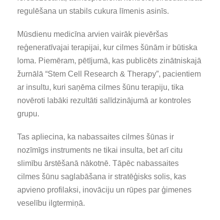
regulēšana un stabils cukura līmenis asinīs.
Mūsdienu medicīna arvien vairāk pievēršas
reģeneratīvajai terapijai, kur cilmes šūnām ir būtiska
loma. Piemēram, pētījumā, kas publicēts zinātniskajā
žurnālā “Stem Cell Research & Therapy”, pacientiem
ar insultu, kuri saņēma cilmes šūnu terapiju, tika
novēroti labāki rezultāti salīdzinājumā ar kontroles
grupu.
Tas apliecina, ka nabassaites cilmes šūnas ir
nozīmīgs instruments ne tikai insulta, bet arī citu
slimību ārstēšanā nākotnē. Tāpēc nabassaites
cilmes šūnu saglabāšana ir stratēģisks solis, kas
apvieno profilaksi, inovāciju un rūpes par ģimenes
veselību ilgtermiņā.