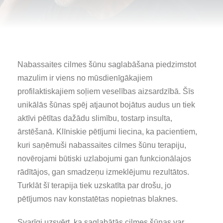
Nabassaites cilmes šūnu saglabāšana piedzimstot
mazulim ir viens no mūsdienīgākajiem
profilaktiskajiem soļiem veselības aizsardzībā. Šīs
unikālās šūnas spēj atjaunot bojātus audus un tiek
aktīvi pētītas dažādu slimību, tostarp insulta,
ārstēšanā. Klīniskie pētījumi liecina, ka pacientiem,
kuri saņēmuši nabassaites cilmes šūnu terapiju,
novērojami būtiski uzlabojumi gan funkcionālajos
rādītājos, gan smadzeņu izmeklējumu rezultātos.
Turklāt šī terapija tiek uzskatīta par drošu, jo
pētījumos nav konstatētas nopietnas blaknes.
Svarīgi uzsvērt, ka saglabātās cilmes šūnas var