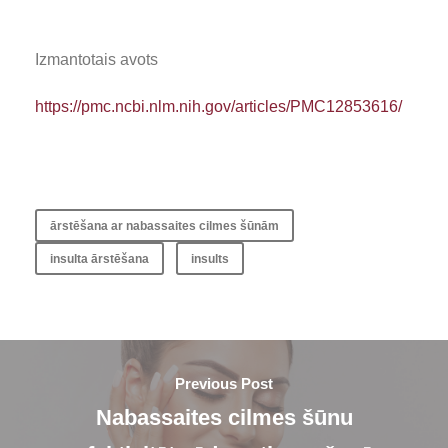
Izmantotais avots
https://pmc.ncbi.nlm.nih.gov/articles/PMC12853616/
ārstēšana ar nabassaites cilmes šūnām
insulta ārstēšana
insults
Previous Post
Nabassaites cilmes šūnu