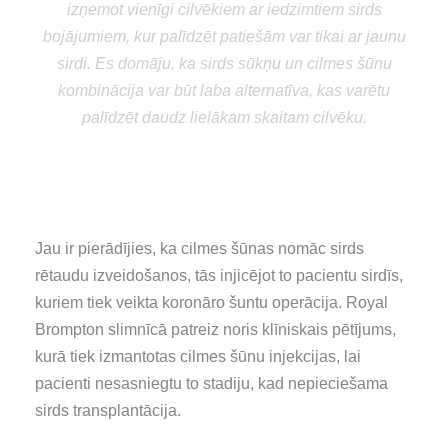
izņemot vienīgi cilvēkiem ar iedzimtiem sirds
bojājumiem, kur palīdzēt patiešām var tikai ar jaunu
sirdi. Es domāju, ka sirds sūkņu un cilmes šūnu
kombinācija var būt laba alternatīva, kas varētu
palīdzēt daudz lielākam skaitam cilvēku.
Stephen Westaby
profesors no Oksfordas John
Radcliffe slimnīcas
Jau ir pierādījies, ka cilmes šūnas nomāc sirds
rētaudu izveidošanos, tās injicējot to pacientu sirdīs,
kuriem tiek veikta koronāro šuntu operācija. Royal
Brompton slimnīcā patreiz noris klīniskais pētījums,
kurā tiek izmantotas cilmes šūnu injekcijas, lai
pacienti nesasniegtu to stadiju, kad nepieciešama
sirds transplantācija.