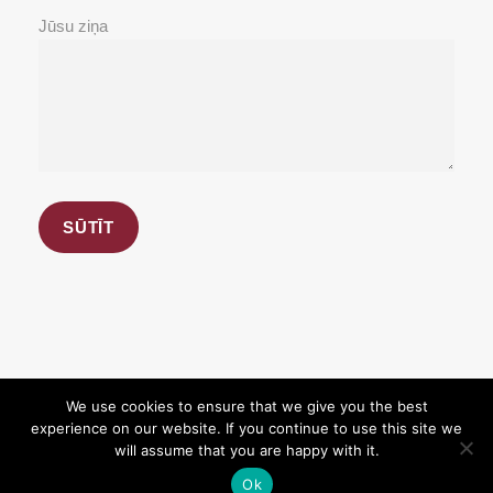
Jūsu ziņa
We use cookies to ensure that we give you the best
experience on our website. If you continue to use this site we
Copyright 2026, BioBank.lv. All Rights Reserved.
will assume that you are happy with it.
Designed with love
Ok