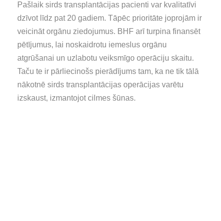
Pašlaik sirds transplantācijas pacienti var kvalitatīvi
dzīvot līdz pat 20 gadiem. Tāpēc prioritāte joprojām ir
veicināt orgānu ziedojumus. BHF arī turpina finansēt
pētījumus, lai noskaidrotu iemeslus orgānu
atgrūšanai un uzlabotu veiksmīgo operāciju skaitu.
Taču te ir pārliecinošs pierādījums tam, ka ne tik tālā
nākotnē sirds transplantācijas operācijas varētu
izskaust, izmantojot cilmes šūnas.