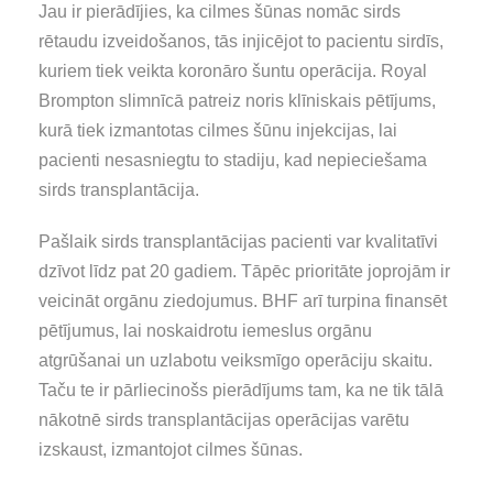
Jau ir pierādījies, ka cilmes šūnas nomāc sirds
rētaudu izveidošanos, tās injicējot to pacientu sirdīs,
kuriem tiek veikta koronāro šuntu operācija. Royal
Brompton slimnīcā patreiz noris klīniskais pētījums,
kurā tiek izmantotas cilmes šūnu injekcijas, lai
pacienti nesasniegtu to stadiju, kad nepieciešama
sirds transplantācija.
Pašlaik sirds transplantācijas pacienti var kvalitatīvi
dzīvot līdz pat 20 gadiem. Tāpēc prioritāte joprojām ir
veicināt orgānu ziedojumus. BHF arī turpina finansēt
pētījumus, lai noskaidrotu iemeslus orgānu
atgrūšanai un uzlabotu veiksmīgo operāciju skaitu.
Taču te ir pārliecinošs pierādījums tam, ka ne tik tālā
nākotnē sirds transplantācijas operācijas varētu
izskaust, izmantojot cilmes šūnas.