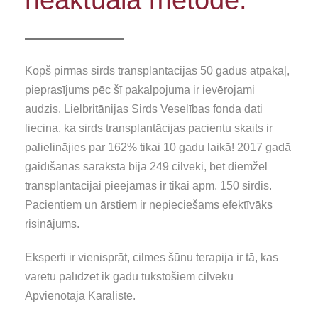
Kopš pirmās sirds transplantācijas 50 gadus atpakaļ,
pieprasījums pēc šī pakalpojuma ir ievērojami
audzis. Lielbritānijas Sirds Veselības fonda dati
liecina, ka sirds transplantācijas pacientu skaits ir
palielinājies par 162% tikai 10 gadu laikā! 2017 gadā
gaidīšanas sarakstā bija 249 cilvēki, bet diemžēl
transplantācijai pieejamas ir tikai apm. 150 sirdis.
Pacientiem un ārstiem ir nepieciešams efektīvāks
risinājums.
Eksperti ir vienisprāt, cilmes šūnu terapija ir tā, kas
varētu palīdzēt ik gadu tūkstošiem cilvēku
Apvienotajā Karalistē.