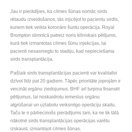
Jau ir pierādījies, ka cilmes šūnas nomāc sirds
rētaudu izveidošanos, tās injicējot to pacientu sirdīs,
kuriem tiek veikta koronāro šuntu operācija. Royal
Brompton slimnīcā patreiz noris klīniskais pētījums,
kurā tiek izmantotas cilmes šūnu injekcijas, lai
pacienti nesasniegtu to stadiju, kad nepieciešama
sirds transplantācija.
Pašlaik sirds transplantācijas pacienti var kvalitatīvi
dzīvot līdz pat 20 gadiem. Tāpēc prioritāte joprojām ir
veicināt orgānu ziedojumus. BHF arī turpina finansēt
pētījumus, lai noskaidrotu iemeslus orgānu
atgrūšanai un uzlabotu veiksmīgo operāciju skaitu.
Taču te ir pārliecinošs pierādījums tam, ka ne tik tālā
nākotnē sirds transplantācijas operācijas varētu
izskaust, izmantojot cilmes šūnas.