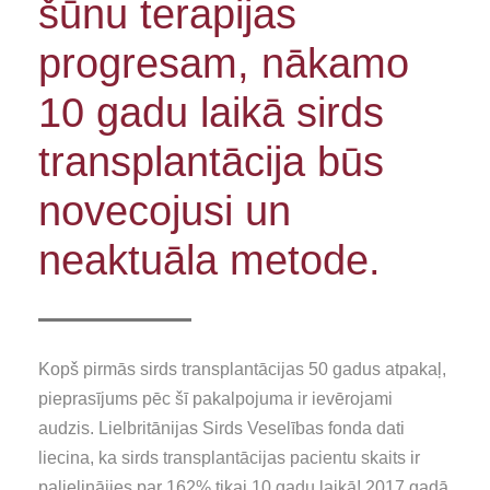
šūnu terapijas
progresam, nākamo
10 gadu laikā sirds
transplantācija būs
novecojusi un
neaktuāla metode.
Kopš pirmās sirds transplantācijas 50 gadus atpakaļ,
pieprasījums pēc šī pakalpojuma ir ievērojami
audzis. Lielbritānijas Sirds Veselības fonda dati
liecina, ka sirds transplantācijas pacientu skaits ir
palielinājies par 162% tikai 10 gadu laikā! 2017 gadā