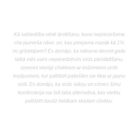
“
Kā sabiedrība vērtē ārstēšanu, kurai nepieciešama
cita jaunieša nāve, un, kas pieejama mazāk kā 1%
no gribētājiem? Es domāju, ka nākamo desmit gadu
laikā mēs vairs nepieredzēsim sirds pārstādīšanu,
izņemot vienīgi cilvēkiem ar iedzimtiem sirds
bojājumiem, kur palīdzēt patiešām var tikai ar jaunu
sirdi. Es domāju, ka sirds sūkņu un cilmes šūnu
kombinācija var būt laba alternatīva, kas varētu
palīdzēt daudz lielākam skaitam cilvēku.
Stephen Westaby
profesors no Oksfordas John
Radcliffe slimnīcas