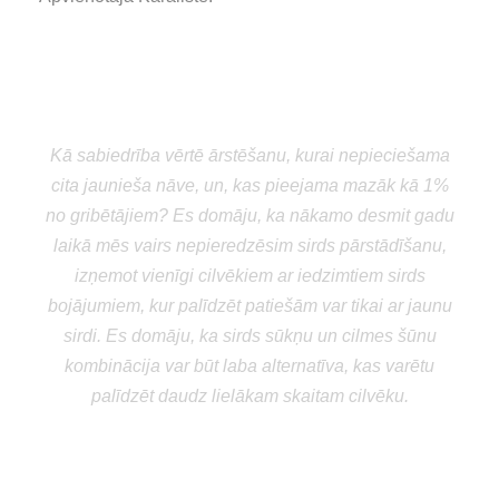
“
Kā sabiedrība vērtē ārstēšanu, kurai nepieciešama
cita jaunieša nāve, un, kas pieejama mazāk kā 1%
no gribētājiem? Es domāju, ka nākamo desmit gadu
laikā mēs vairs nepieredzēsim sirds pārstādīšanu,
izņemot vienīgi cilvēkiem ar iedzimtiem sirds
bojājumiem, kur palīdzēt patiešām var tikai ar jaunu
sirdi. Es domāju, ka sirds sūkņu un cilmes šūnu
kombinācija var būt laba alternatīva, kas varētu
palīdzēt daudz lielākam skaitam cilvēku.
Stephen Westaby
profesors no Oksfordas John
Radcliffe slimnīcas