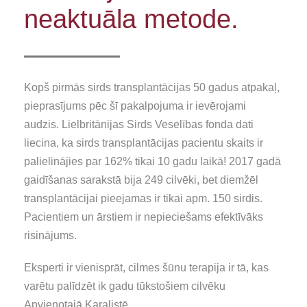
neaktuāla metode.
Kopš pirmās sirds transplantācijas 50 gadus atpakaļ,
pieprasījums pēc šī pakalpojuma ir ievērojami
audzis. Lielbritānijas Sirds Veselības fonda dati
liecina, ka sirds transplantācijas pacientu skaits ir
palielinājies par 162% tikai 10 gadu laikā! 2017 gadā
gaidīšanas sarakstā bija 249 cilvēki, bet diemžēl
transplantācijai pieejamas ir tikai apm. 150 sirdis.
Pacientiem un ārstiem ir nepieciešams efektīvāks
risinājums.
Eksperti ir vienisprāt, cilmes šūnu terapija ir tā, kas
varētu palīdzēt ik gadu tūkstošiem cilvēku
Apvienotajā Karalistē.