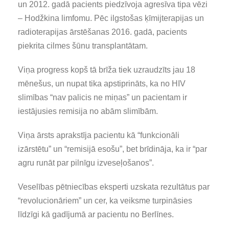
un 2012. gadā pacients piedzīvoja agresīva tipa vēzi
– Hodžkina limfomu. Pēc ilgstošas ķīmijterapijas un
radioterapijas ārstēšanas 2016. gadā, pacients
piekrita cilmes šūnu transplantātam.
Viņa progress kopš tā brīža tiek uzraudzīts jau 18
mēnešus, un nupat tika apstiprināts, ka no HIV
slimības “nav palicis ne miņas” un pacientam ir
iestājusies remisija no abām slimībām.
Viņa ārsts aprakstīja pacientu kā “funkcionāli
izārstētu” un “remisijā esošu”, bet brīdināja, ka ir “par
agru runāt par pilnīgu izveseļošanos”.
Veselības pētniecības eksperti uzskata rezultātus par
“revolucionāriem” un cer, ka veiksme turpināsies
līdzīgi kā gadījumā ar pacientu no Berlīnes.