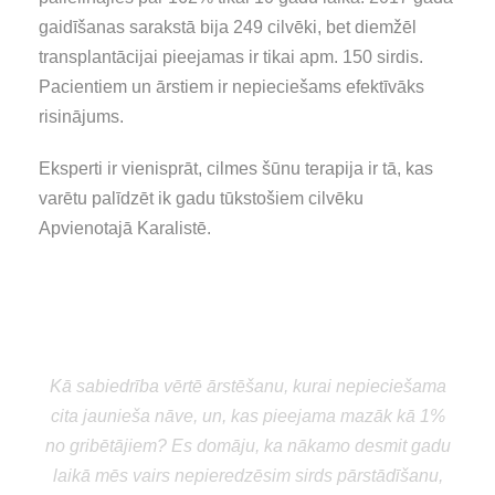
gaidīšanas sarakstā bija 249 cilvēki, bet diemžēl
transplantācijai pieejamas ir tikai apm. 150 sirdis.
Pacientiem un ārstiem ir nepieciešams efektīvāks
risinājums.
Eksperti ir vienisprāt, cilmes šūnu terapija ir tā, kas
varētu palīdzēt ik gadu tūkstošiem cilvēku
Apvienotajā Karalistē.
“
Kā sabiedrība vērtē ārstēšanu, kurai nepieciešama
cita jaunieša nāve, un, kas pieejama mazāk kā 1%
no gribētājiem? Es domāju, ka nākamo desmit gadu
laikā mēs vairs nepieredzēsim sirds pārstādīšanu,