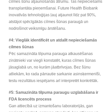
cilmes šūnu atjaunošanās ātrumu. Tas nepieciešams
transplantāta pieņemšanai. Future Health Biobank
inovatīvās tehnoloģijas ļauj atjaunot līdz pat 90%,
atstājot spēcīgākās cilmes šūnas paraugā un
nodrošinot veiksmīgu ārstēšanu.
#4: Vieglāk identificēt un atdalīt nepieciešamās
cilmes šūnas
Pēc samazināta tilpuma parauga atkausēšanas
zinātnieki var viegli konstatēt, kuras cilmes šūnas
jāsaglabā un, no kurām jāatbrīvojas. Bez šūnu
atliekām, ko rada pārrautie sarkanie asinsķermenīši,
testu rezultātus iespējams arī interpretēt konkrētāk.
#5: Samazināta tilpuma paraugu uzglabāšana ir
FDA licencēts process
Gan attiecībā uz izmantošanu laboratorijās, gan