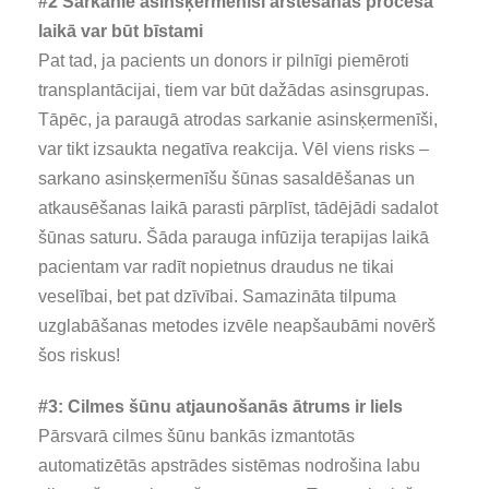
#2 Sarkanie asinsķermenīši ārstēšanas procesa
laikā var būt bīstami
Pat tad, ja pacients un donors ir pilnīgi piemēroti
transplantācijai, tiem var būt dažādas asinsgrupas.
Tāpēc, ja paraugā atrodas sarkanie asinsķermenīši,
var tikt izsaukta negatīva reakcija. Vēl viens risks –
sarkano asinsķermenīšu šūnas sasaldēšanas un
atkausēšanas laikā parasti pārplīst, tādējādi sadalot
šūnas saturu. Šāda parauga infūzija terapijas laikā
pacientam var radīt nopietnus draudus ne tikai
veselībai, bet pat dzīvībai. Samazināta tilpuma
uzglabāšanas metodes izvēle neapšaubāmi novērš
šos riskus!
#3: Cilmes šūnu atjaunošanās ātrums ir liels
Pārsvarā cilmes šūnu bankās izmantotās
automatizētās apstrādes sistēmas nodrošina labu