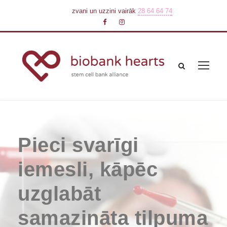
zvani un uzzini vairāk
28 64 64 74
Pieci svarīgi
iemesli, kāpēc
uzglabāt
samazināta tilpuma