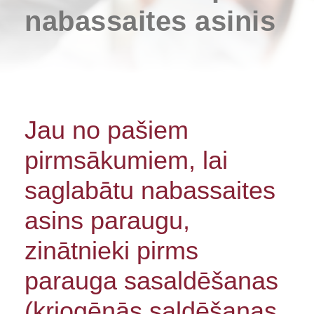
nabassaites asinis
Jau no pašiem
pirmsākumiem, lai
saglabātu nabassaites
asins paraugu,
zinātnieki pirms
parauga sasaldēšanas
(kriogēnās saldēšanas