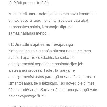
tādējādi process ir lētāks.
Mūsu ieteikums – neļaujiet ietekmēt savu lēmumu! Ir
vairāki spēcīgi argumenti, lai izvēlētos uzglabāt
nabassaites asinis, izmantojot tilpuma
samazināšanas metodi.
#1: Jūs atbrīvojaties no nevajadzīgā
Nabassaites asinīs esošā plazma nesatur cilmes
šūnas. Tāpat tiek uzskatīts, ka sarkanie
asinsķermenīši nepalīdz transplantācijas jeb
ārstēšanas procesā. Tādēļ, lai sarkanie
asinsķermenīši asins paraugā nesadalītos, pirms to
izmantošanas, tie ir jāizskalo. Tas noved pie cilmes
šūnu zaudēšanas. Samazināta tilpuma paraugā vairs
nav nevajadzīgo šūnu.