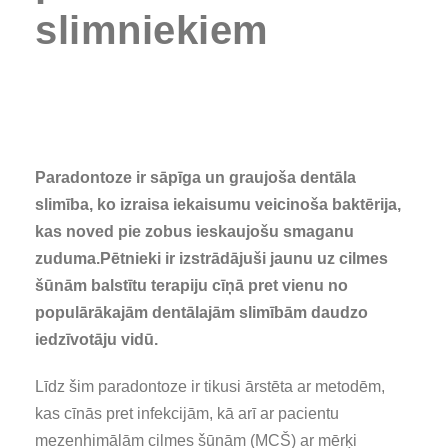
slimniekiem
Paradontoze ir sāpīga un graujoša dentāla
slimība, ko izraisa iekaisumu veicinoša baktērija,
kas noved pie zobus ieskaujošu smaganu
zuduma.Pētnieki ir izstrādājuši jaunu uz cilmes
šūnām balstītu terapiju cīņā pret vienu no
populārākajām dentālajām slimībām daudzo
iedzīvotāju vidū.
Līdz šim paradontoze ir tikusi ārstēta ar metodēm,
kas cīnās pret infekcijām, kā arī ar pacientu
mezenhimālām cilmes šūnām (MCŠ) ar mērķi