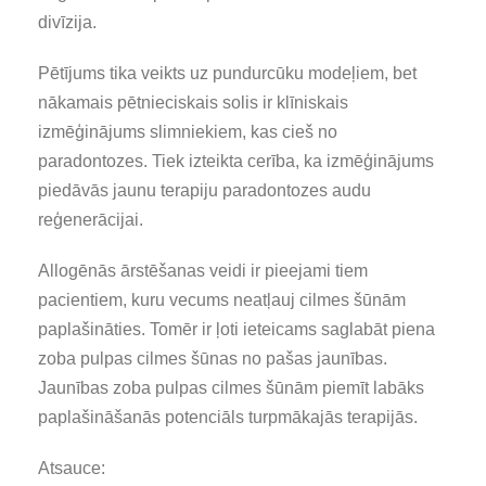
divīzija.
Pētījums tika veikts uz pundurcūku modeļiem, bet
nākamais pētnieciskais solis ir klīniskais
izmēģinājums slimniekiem, kas cieš no
paradontozes. Tiek izteikta cerība, ka izmēģinājums
piedāvās jaunu terapiju paradontozes audu
reģenerācijai.
Allogēnās ārstēšanas veidi ir pieejami tiem
pacientiem, kuru vecums neatļauj cilmes šūnām
paplašināties. Tomēr ir ļoti ieteicams saglabāt piena
zoba pulpas cilmes šūnas no pašas jaunības.
Jaunības zoba pulpas cilmes šūnām piemīt labāks
paplašināšanās potenciāls turpmākajās terapijās.
Atsauce: