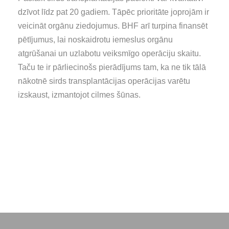
dzīvot līdz pat 20 gadiem. Tāpēc prioritāte joprojām ir
veicināt orgānu ziedojumus. BHF arī turpina finansēt
pētījumus, lai noskaidrotu iemeslus orgānu
atgrūšanai un uzlabotu veiksmīgo operāciju skaitu.
Taču te ir pārliecinošs pierādījums tam, ka ne tik tālā
nākotnē sirds transplantācijas operācijas varētu
izskaust, izmantojot cilmes šūnas.