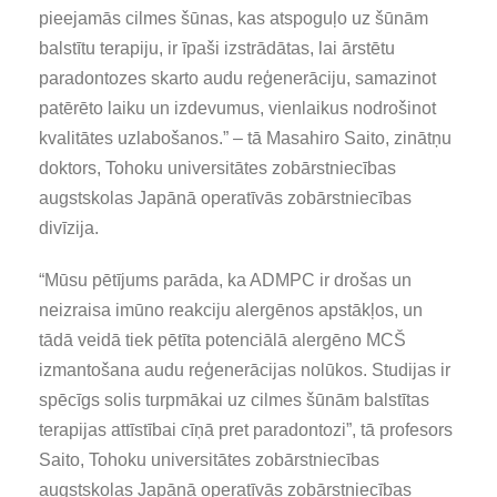
pieejamās cilmes šūnas, kas atspoguļo uz šūnām
balstītu terapiju, ir īpaši izstrādātas, lai ārstētu
paradontozes skarto audu reģenerāciju, samazinot
patērēto laiku un izdevumus, vienlaikus nodrošinot
kvalitātes uzlabošanos.” – tā Masahiro Saito, zinātņu
doktors, Tohoku universitātes zobārstniecības
augstskolas Japānā operatīvās zobārstniecības
divīzija.
“Mūsu pētījums parāda, ka ADMPC ir drošas un
neizraisa imūno reakciju alergēnos apstākļos, un
tādā veidā tiek pētīta potenciālā alergēno MCŠ
izmantošana audu reģenerācijas nolūkos. Studijas ir
spēcīgs solis turpmākai uz cilmes šūnām balstītas
terapijas attīstībai cīņā pret paradontozi”, tā profesors
Saito, Tohoku universitātes zobārstniecības
augstskolas Japānā operatīvās zobārstniecības