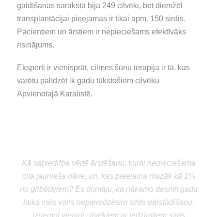
gaidīšanas sarakstā bija 249 cilvēki, bet diemžēl
transplantācijai pieejamas ir tikai apm. 150 sirdis.
Pacientiem un ārstiem ir nepieciešams efektīvāks
risinājums.
Eksperti ir vienisprāt, cilmes šūnu terapija ir tā, kas
varētu palīdzēt ik gadu tūkstošiem cilvēku
Apvienotajā Karalistē.
“
Kā sabiedrība vērtē ārstēšanu, kurai nepieciešama
cita jaunieša nāve, un, kas pieejama mazāk kā 1%
no gribētājiem? Es domāju, ka nākamo desmit gadu
laikā mēs vairs nepieredzēsim sirds pārstādīšanu,
izņemot vienīgi cilvēkiem ar iedzimtiem sirds