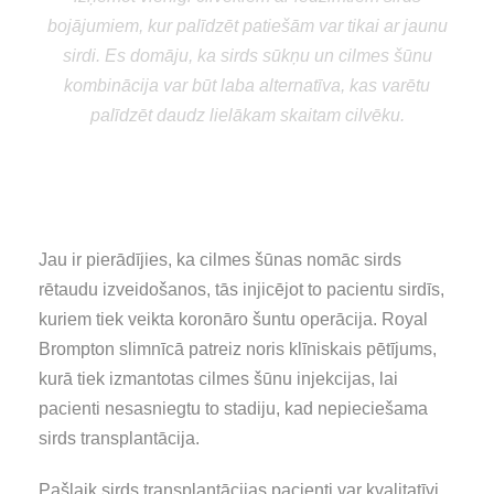
bojājumiem, kur palīdzēt patiešām var tikai ar jaunu
sirdi. Es domāju, ka sirds sūkņu un cilmes šūnu
kombinācija var būt laba alternatīva, kas varētu
palīdzēt daudz lielākam skaitam cilvēku.
Stephen Westaby
profesors no Oksfordas John
Radcliffe slimnīcas
Jau ir pierādījies, ka cilmes šūnas nomāc sirds
rētaudu izveidošanos, tās injicējot to pacientu sirdīs,
kuriem tiek veikta koronāro šuntu operācija. Royal
Brompton slimnīcā patreiz noris klīniskais pētījums,
kurā tiek izmantotas cilmes šūnu injekcijas, lai
pacienti nesasniegtu to stadiju, kad nepieciešama
sirds transplantācija.
Pašlaik sirds transplantācijas pacienti var kvalitatīvi