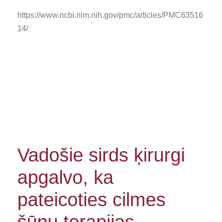
https://www.ncbi.nlm.nih.gov/pmc/articles/PMC63516
14/
Vadošie sirds ķirurgi
apgalvo, ka
pateicoties cilmes
šūnu terapijas