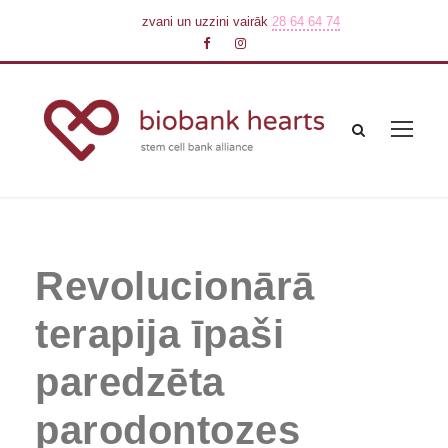
zvani un uzzini vairāk
28 64 64 74
Revolucionārā
terapija īpaši
paredzēta
parodontozes