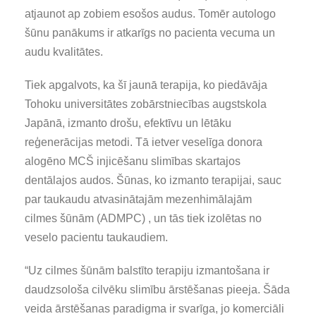
atjaunot ap zobiem esošos audus. Tomēr autologo
šūnu panākums ir atkarīgs no pacienta vecuma un
audu kvalitātes.
Tiek apgalvots, ka šī jaunā terapija, ko piedāvāja
Tohoku universitātes zobārstniecības augstskola
Japānā, izmanto drošu, efektīvu un lētāku
reģenerācijas metodi. Tā ietver veselīga donora
alogēno MCŠ injicēšanu slimības skartajos
dentālajos audos. Šūnas, ko izmanto terapijai, sauc
par taukaudu atvasinātajām mezenhimālajām
cilmes šūnām (ADMPC) , un tās tiek izolētas no
veselo pacientu taukaudiem.
“Uz cilmes šūnām balstīto terapiju izmantošana ir
daudzsološa cilvēku slimību ārstēšanas pieeja. Šāda
veida ārstēšanas paradigma ir svarīga, jo komerciāli