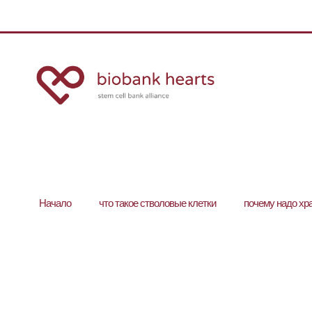
Hачало
что такое стволовые клетки
почему надо хр