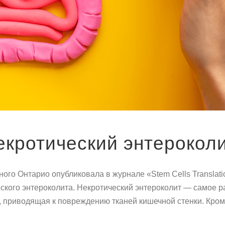
екротический энтерокол
ного Онтарио опубликовала в журнале «Stem Cells Translat
еского энтероколита. Некротический энтероколит — самое
приводящая к повреждению тканей кишечной стенки. Кроме 