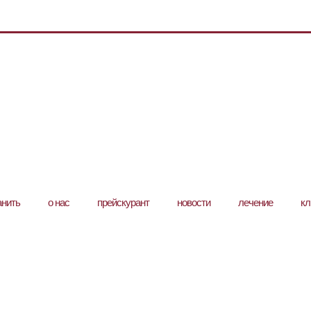
анить
о нас
прейскурант
новости
лечение
кл