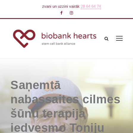
zvani un uzzini vairāk
28 64 64 74
Saņemtā
nabassaites cilmes
šūnu terapija
iedvesmo Toniju