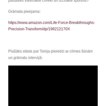
pasaules varenākie cilvēki un izcilākie sportisti?”
Grāmata pieejama:
https://www.amazon.com/Life-Force-Breakthroughs-
Precision-Transform/dp/198212170X
Plašāks stāsts par Tonija pieredzi ar cilmes šūnām
un grāmatu intervijā: