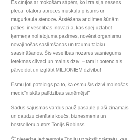
Es cīnījos ar mokošām sāpēm, ko izraisīja nesens
pleca rotatoru aproces muskuļu plīsums un
mugurkaula stenoze. Ārstēšana ar cilmes šūnām
patiesi ir veselības inovācija, kas spēj uzlabot
ķermeņa nolietojuma pazīmes, novērst organismu
novājinošas saslimšanas un traumu tālāku
saasināšanos. Šis veselības nozares sasniegums
ietekmēs cilvēci un mainīs dzīvi – tam ir potenciāls
pārveidot un izglābt MILJONIEM dzīvību!
Esmu ļoti pateicīgs pa to, ka esmu šīs dzīvi mainošās
medicīniskās palīdzības saņēmējs!”
Šādus sajūsmas vārdus pauž pasaulē plaši zināmais
un daudzu cienītais koučs, biznesmenis un
bestselleru autors Tonijs Robinss.
Šī pieredze iedvesmoja Toniju uzrakstīt grāmatu, kas