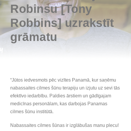
Robinsu [Tony
Robbins] uzrakstīt
grāmatu
“Jūtos iedvesmots pēc vizītes Panamā, kur saņēmu
nabassaites cilmes šūnu terapiju un izjutu uz sevi tās
efektīvo iedarbību. Paldies ārstiem un gādīgajam
medicīnas personālam, kas darbojas Panamas
cilmes šūnu institūtā.
Nabassaites cilmes šūnas ir izglābušas manu plecu!