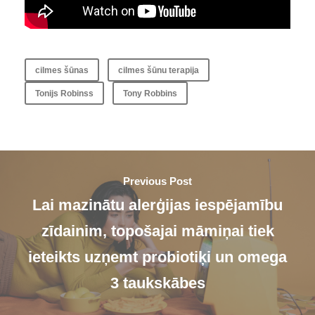
cilmes šūnas
cilmes šūnu terapija
Tonijs Robinss
Tony Robbins
Previous Post
Lai mazinātu alerģijas iespējamību
zīdainim, topošajai māmiņai tiek
ieteikts uzņemt probiotiķi un omega
3 taukskābes