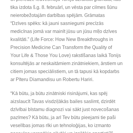
tika izdota š.g. 8. februārī, un vēsta par cilmes šūnu
neierobežotajām darbības spējām. Grāmatas
“Dzīves spēks: kā jauni sasniegumi precīzās
medicīnas jomā var mainīt jūsu un jūsu mīļo dzīves
kvalitāti.” (
Life Force: How New Breakthroughs in
Precision Medicine Can Transform the Quality of
Your Life & Those You Love
) rakstīšanas laikā Tonijs
konsultējās ar neskaitāmiem zinātniekiem, ārstiem un
citiem jomas speciālistiem, un tā tapusi kā kopdarbs
ar Pīteru Diamandisu un Robertu Hariri.
“Kā būtu, ja būtu zinātniski risinājumi, kas spēj
aizslaucīt Tavas visdziļākās bailes saslimt, dzirdēt
dzīvībai bīstamu diagnozi vai sākt just novecošanas
pazīmes? Kā būtu, ja arī Tev būtu pieejami tie paši
veselības jomas rīki un tehnoloģijas, ko izmanto