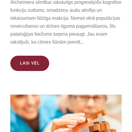
Alcheimera slimībai raksturīgs progresējošs kognitīvo
funkciju zudums, smadzeņu audu atrofija un
iekaisumam līdzīga reakcija. Ņemot vērā populācijas
novecošanos un dzīves ilguma pagarināšanos, šīs
pataloģijas biežums turpina pieaugt. Jau esam
rakstījuši, ka cilmes šūnām piemīt...
LASI VĒL