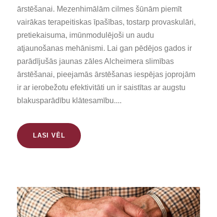
ārstēšanai. Mezenhimālām cilmes šūnām piemīt
vairākas terapeitiskas īpašības, tostarp provaskulāri,
pretiekaisuma, imūnmodulējoši un audu
atjaunošanas mehānismi. Lai gan pēdējos gados ir
parādījušās jaunas zāles Alcheimera slimības
ārstēšanai, pieejamās ārstēšanas iespējas joprojām
ir ar ierobežotu efektivitāti un ir saistītas ar augstu
blakusparādību klātesamību....
LASI VĒL