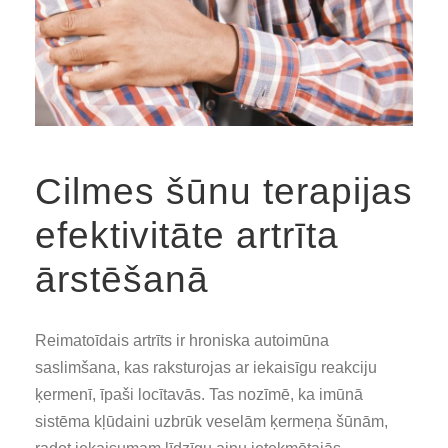
Cilmes šūnu terapijas
efektivitāte artrīta
ārstēšanā
Reimatoīdais artrīts ir hroniska autoimūna
saslimšana, kas raksturojas ar iekaisīgu reakciju
ķermenī, īpaši locītavās. Tas nozīmē, ka imūnā
sistēma kļūdaini uzbrūk veselām ķermeņa šūnām,