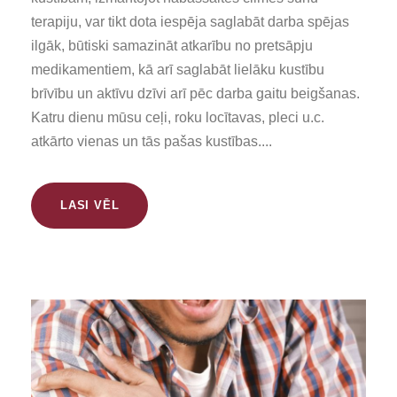
terapiju, var tikt dota iespēja saglabāt darba spējas
ilgāk, būtiski samazināt atkarību no pretsāpju
medikamentiem, kā arī saglabāt lielāku kustību
brīvību un aktīvu dzīvi arī pēc darba gaitu beigšanas.
Katru dienu mūsu ceļi, roku locītavas, pleci u.c.
atkārto vienas un tās pašas kustības....
LASI VĒL