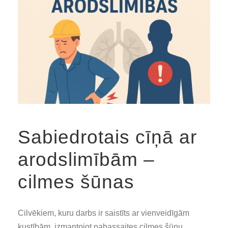
Sabiedrotais cīņā ar
arodslimībām –
cilmes šūnas
Cilvēkiem, kuru darbs ir saistīts ar vienveidīgām
kustībām, izmantojot nabassaites cilmes šūnu