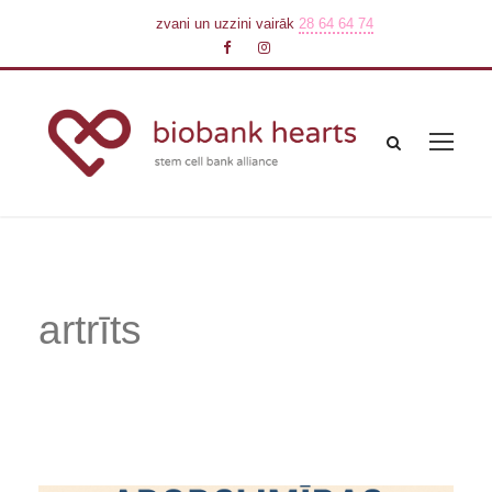
zvani un uzzini vairāk
28 64 64 74
artrīts