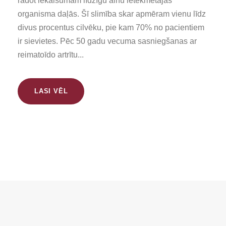
radot iekaisumam līdzīgu ainu ietekmētajās
organisma daļās. Šī slimība skar apmēram vienu līdz
divus procentus cilvēku, pie kam 70% no pacientiem
ir sievietes. Pēc 50 gadu vecuma sasniegšanas ar
reimatoīdo artrītu...
LASI VĒL