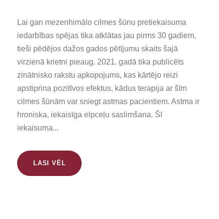
Lai gan mezenhimālo cilmes šūnu pretiekaisuma
iedarbības spējas tika atklātas jau pirms 30 gadiem,
tieši pēdējos dažos gados pētījumu skaits šajā
virzienā krietni pieaug. 2021. gadā tika publicēts
zinātnisko rakstu apkopojums, kas kārtējo reizi
apstiprina pozitīvos efektus, kādus terapija ar šīm
cilmes šūnām var sniegt astmas pacientiem. Astma ir
hroniska, iekaisīga elpceļu saslimšana. Šī
iekaisuma...
LASI VĒL