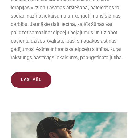
terapijas virzienu astmas ārstēšanā, pateicoties to
spējai mazināt iekaisumu un koriģēt imūnsistēmas
darbību. Jaunākie dati liecina, ka šīs šūnas var
palīdzēt samazināt elpceļu bojājumus un uzlabot
pacientu dzīves kvalitāti, īpaši smagākos astmas
gadījumos. Astma ir hroniska elpceļu slimība, kurai
raksturīgs pastāvīgs iekaisums, paaugstināta jutība...
LASI VĒL