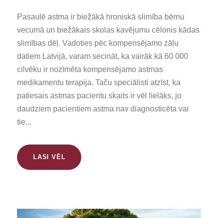
Pasaulē astma ir biežākā hroniskā slimība bērnu
vecumā un biežākais skolas kavējumu cēlonis kādas
slimības dēļ. Vadoties pēc kompensējamo zāļu
datiem Latvijā, varam secināt, ka vairāk kā 60 000
cilvēku ir nozīmēta kompensējamo astmas
medikamentu terapija. Taču speciālisti atzīst, ka
patiesais astmas pacientu skaits ir vēl lielāks, jo
daudziem pacientiem astma nav diagnosticēta vai
tie...
LASI VĒL