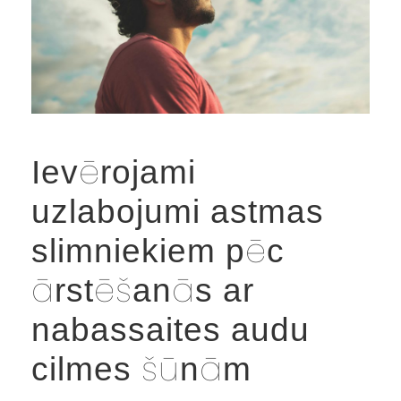
Ievērojami
uzlabojumi astmas
slimniekiem pēc
ārstēšanās ar
nabassaites audu
cilmes šūnām