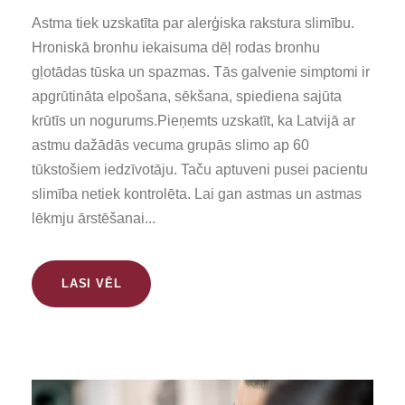
Astma tiek uzskatīta par alerģiska rakstura slimību.
Hroniskā bronhu iekaisuma dēļ rodas bronhu
gļotādas tūska un spazmas. Tās galvenie simptomi ir
apgrūtināta elpošana, sēkšana, spiediena sajūta
krūtīs un nogurums.Pieņemts uzskatīt, ka Latvijā ar
astmu dažādās vecuma grupās slimo ap 60
tūkstošiem iedzīvotāju. Taču aptuveni pusei pacientu
slimība netiek kontrolēta. Lai gan astmas un astmas
lēkmju ārstēšanai...
LASI VĒL