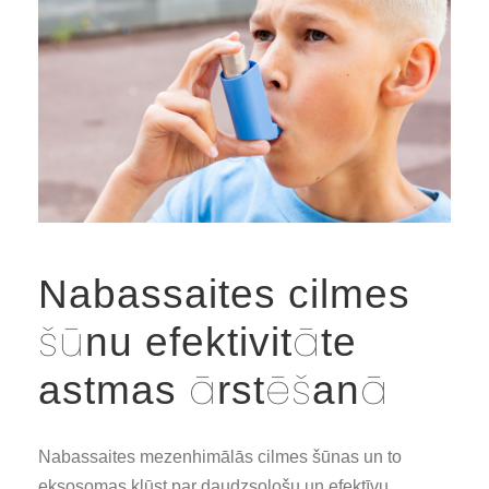
Nabassaites cilmes
šūnu efektivitāte
astmas ārstēšanā
Nabassaites mezenhimālās cilmes šūnas un to
eksosomas kļūst par daudzsološu un efektīvu