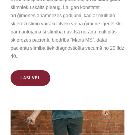
slimnieku skaits pieaug. Lai gan konstatēti
arī ģimenes anamnēzes gadījumi, kad ar multiplo
sklerozi slimo vairāki cilvēki vienā ģimenē, ģenētiski
pārmantojama šī slimība nav. Kā norāda multiplās
sklerozes pacientu biedrība “Mana MS”, daļai
pacientu slimība tiek diagnosticēta vecumā no 20 līdz
40...
LASI VĒL