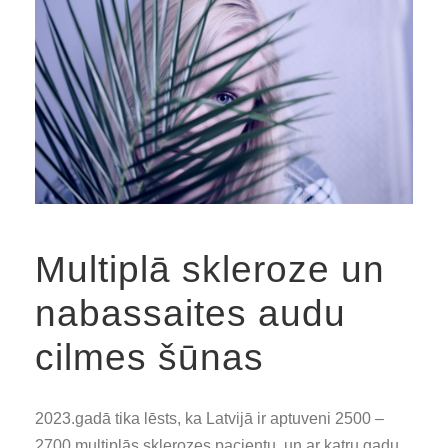
Multiplā skleroze un
nabassaites audu
cilmes šūnas
2023.gadā tika lēsts, ka Latvijā ir aptuveni 2500 –
2700 multiplās sklerozes pacientu, un ar katru gadu