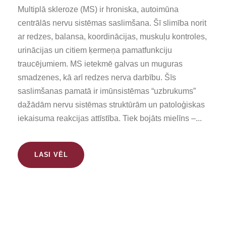
Multiplā skleroze (MS) ir hroniska, autoimūna
centrālās nervu sistēmas saslimšana. Šī slimība norit
ar redzes, balansa, koordinācijas, muskuļu kontroles,
urinācijas un citiem ķermeņa pamatfunkciju
traucējumiem. MS ietekmē galvas un muguras
smadzenes, kā arī redzes nerva darbību. Šīs
saslimšanas pamatā ir imūnsistēmas “uzbrukums”
dažādām nervu sistēmas struktūrām un patoloģiskas
iekaisuma reakcijas attīstība. Tiek bojāts mielīns –...
LASI VĒL