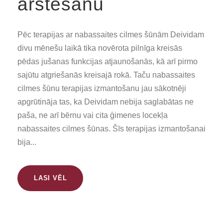
ārstēšanu
Pēc terapijas ar nabassaites cilmes šūnām Deividam
divu mēnešu laikā tika novērota pilnīga kreisās
pēdas jušanas funkcijas atjaunošanās, kā arī pirmo
sajūtu atgriešanās kreisajā rokā. Taču nabassaites
cilmes šūnu terapijas izmantošanu jau sākotnēji
apgrūtināja tas, ka Deividam nebija saglabātas ne
paša, ne arī bērnu vai cita ģimenes locekļa
nabassaites cilmes šūnas. Šīs terapijas izmantošanai
bija...
LASI VĒL