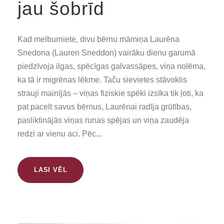
jau šobrīd
Kad melburniete, divu bērnu māmiņa Laurēna
Snedona (Lauren Sneddon) vairāku dienu garumā
piedzīvoja ilgas, spēcīgas galvassāpes, viņa nolēma,
ka tā ir migrēnas lēkme. Taču sievietes stāvoklis
strauji mainījās – viņas fiziskie spēki izsīka tik ļoti, ka
pat pacelt savus bērnus, Laurēnai radīja grūtības,
pasliktinājās viņas runas spējas un viņa zaudēja
redzi ar vienu aci. Pēc...
LASI VĒL