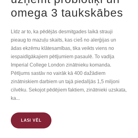
omega 3 taukskābes
Līdz ar to, ka pēdējās desmitgades laikā strauji
pieaug to mazuļu skaits, kas cieš no alerģijas un
ādas ekzēmu klātesamības, tika veikts viens no
iespaidīgākajiem pētījumiem pasaulē. To vadīja
Imperial College London zinātnieku komanda.
Pētījums sastāv no vairāk kā 400 dažādiem
zinātniskiem darbiem un tajā piedalījās 1,5 miljoni
cilvēku. Sekojot pēdējiem faktiem, zinātnieki uzskata,
ka...
LASI VĒL