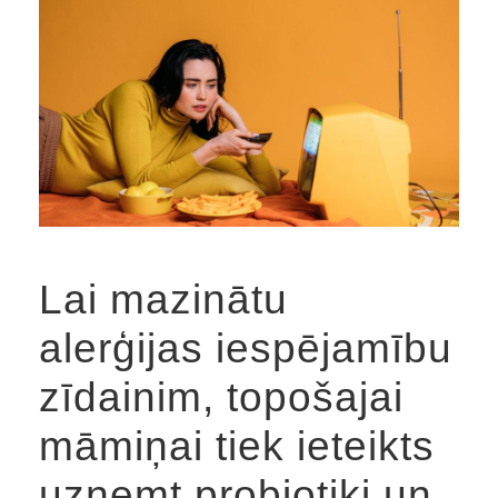
Lai mazinātu
alerģijas iespējamību
zīdainim, topošajai
māmiņai tiek ieteikts
uzņemt probiotiķi un