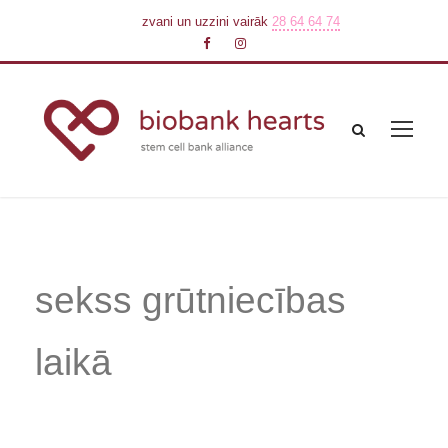
zvani un uzzini vairāk
28 64 64 74
sekss grūtniecības
laikā