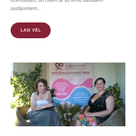
dzemdībām, un citiem ar šo tēmu saistītiem
jautājumiem...
LASI VĒL