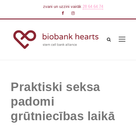
zvani un uzzini vairāk
28 64 64 74
Praktiski seksa
padomi
grūtniecības laikā