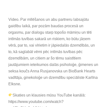
Video. Par mīlēšanos un abu partneru labsajūtu
gaidību laikā, par pozām baudas procesā un
orgasmu, par dialogu starp topošo māmiņu un tēti
intīmās tuvības sakarā un riskiem, ko būtu jāņem
vērā, par to, vai vīrietim ir jāpiedalās dzemdībās, un
to, kā saglabāt vēmi pēc intīmās tuvības pēc
dzemdībām, un citiem ar šo tēmu saistītiem
jautājumiem ieteikumos dalās psiholoģe, ģimenes un
seksa koučs Anna Rusjanovska un BioBank Hearts
vadītāja, ginekoloģe un dzemdību speciāliste Karlīna
Elksne.
Skaties un klausies mūsu YouTube kanālā:
https://www.youtube.com/watch?