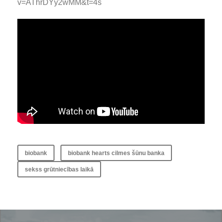
v=AThrDYy2wMM&t=4s
biobank
biobank hearts cilmes šūnu banka
sekss grūtniecības laikā