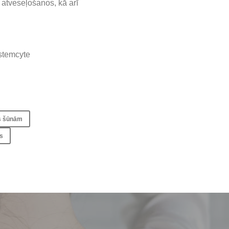
r atveseļošanos, kā arī
-stemcyte
s šūnām
ts