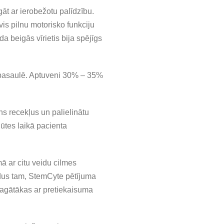
gāt ar ierobežotu palīdzību.
is pilnu motorisko funkciju
a beigās vīrietis bija spējīgs
sā pasaulē. Aptuveni 30% – 35%
ins recekļus un palielinātu
ūtes laikā pacienta
ā ar citu veidu cilmes
ildus tam, StemCyte pētījuma
bagātākas ar pretiekaisuma