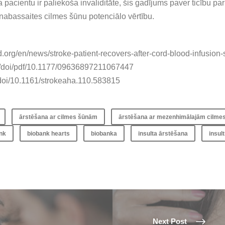
ta pacientu ir paliekoša invaliditāte, šis gadījums paver ticību pa
nabassaites cilmes šūnu potenciālo vērtību.
d.org/en/news/stroke-patient-recovers-after-cord-blood-infusion
m/doi/pdf/10.1177/09636897211067447
/doi/10.1161/strokeaha.110.583815
ārstēšana ar cilmes šūnām
ārstēšana ar mezenhimālajām cilme
nk
biobank hearts
biobanka
insulta ārstēšana
insul
Next Post