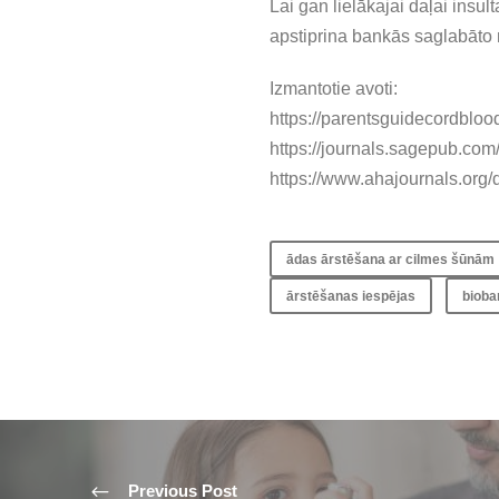
Lai gan lielākajai daļai insul
apstiprina bankās saglabāto 
Izmantotie avoti:
https://parentsguidecordbloo
https://journals.sagepub.co
https://www.ahajournals.org
ādas ārstēšana ar cilmes šūnām
ārstēšanas iespējas
bioba
Previous Post