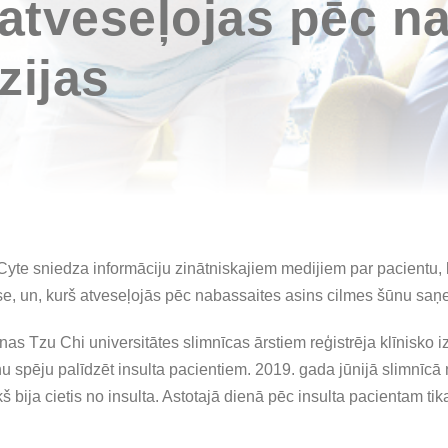
 atveseļojas pēc n
zijas
e sniedza informāciju zinātniskajiem medijiem par pacientu, ku
se, un, kurš atveseļojās pēc nabassaites asins cilmes šūnu sa
s Tzu Chi universitātes slimnīcas ārstiem reģistrēja klīnisko iz
u spēju palīdzēt insulta pacientiem. 2019. gada jūnijā slimnīc
ekš bija cietis no insulta. Astotajā dienā pēc insulta pacientam t