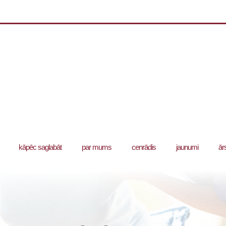
kāpēc saglabāt
par mums
cenrādis
jaunumi
ār