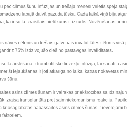
 pēc cilmes šūnu infūzijas un trešajā mēnesī vīrietis spēja stai
madzeņu labajā daivā pazuda tūska. Gada laikā viņš bija atguv
a, ka insulta izraisītais pietūkums ir izzudis. Novērošanas period
nais nāves cēlonis un trešais galvenais invaliditātes cēlonis vi
gandrīz 75% izdzīvojušo cieš no pastāvīgas invaliditātes.
ulta ārstēšana ir trombolītisko līdzekļu infūzija, lai sadalītu as
 šī iejaukšanās ir ļoti atkarīga no laika: katras nokavētās min
rvu šūnu.
ites asins cilmes šūnām ir vairākas priekšrocības salīdzinājum
etāk izraisa transplantāta pret saimniekorganismu reakciju. Pap
ka kriosaglabātās nabassaites asins cilmes šūnas ir ievērojami 
 faktoriem.