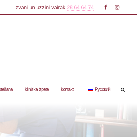
zvani un uzzini vairāk
28 64 64 74
stēšana
klīniskā izpēte
kontakti
Русский