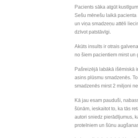
Pacients sāka atgūt kustīgumu
Sešu mēnešu laikā pacienta s
un viņa smadzeņu attēli liecin
dzīvot patstāvīgi.
Akūts insults ir otrais galve
no šiem pacientiem mirst un 
Pašreizējā labākā išēmiskā ins
asins plūsmu smadzenēs. Tomēr
smadzenēs mirst 2 miljoni ne
Kā jau esam pauduši, nabassa
šūnām, ieskaitot to, ka tās r
autori sniedz pierādījumus, 
proteīniem un šūnu augšanas