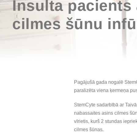
Insulta pacients
cilmes šūnu infū
Pagājušā gada nogalē StemCyt
paralizēta viena ķermeņa pu
StemCyte sadarbībā ar Taivāna
nabassaites asins cilmes šūn
vīrietis, kurš 2 stundas iepri
cilmes šūnas.