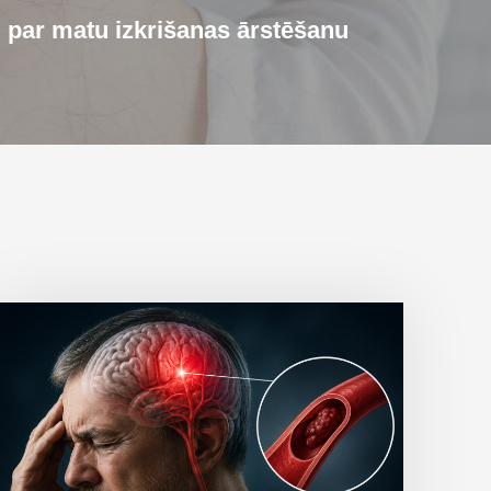
i par matu izkrišanas ārstēšanu