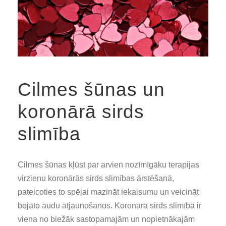
Cilmes šūnas un
koronārā sirds
slimība
Cilmes šūnas kļūst par arvien nozīmīgāku terapijas
virzienu koronārās sirds slimības ārstēšanā,
pateicoties to spējai mazināt iekaisumu un veicināt
bojāto audu atjaunošanos. Koronārā sirds slimība ir
viena no biežāk sastopamajām un nopietnākajām