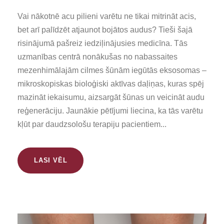
Vai nākotnē acu pilieni varētu ne tikai mitrināt acis,
bet arī palīdzēt atjaunot bojātos audus? Tieši šajā
risinājumā pašreiz iedziļinājusies medicīna. Tās
uzmanības centrā nonākušas no nabassaites
mezenhimālajām cilmes šūnām iegūtās eksosomas –
mikroskopiskas bioloģiski aktīvas daļiņas, kuras spēj
mazināt iekaisumu, aizsargāt šūnas un veicināt audu
reģenerāciju. Jaunākie pētījumi liecina, ka tās varētu
kļūt par daudzsološu terapiju pacientiem...
LASI VĒL