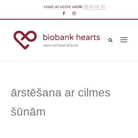
zvani un uzzini vairāk
28 64 64 74
ārstēšana ar cilmes
šūnām