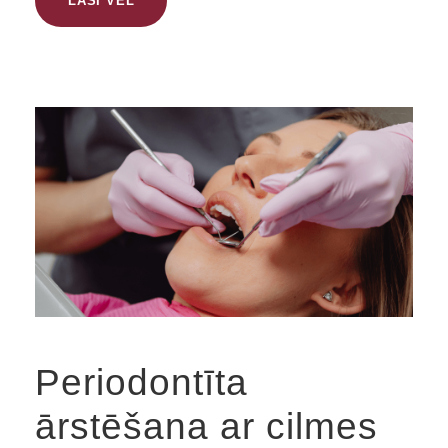
LASI VĒL
Periodontīta
ārstēšana ar cilmes