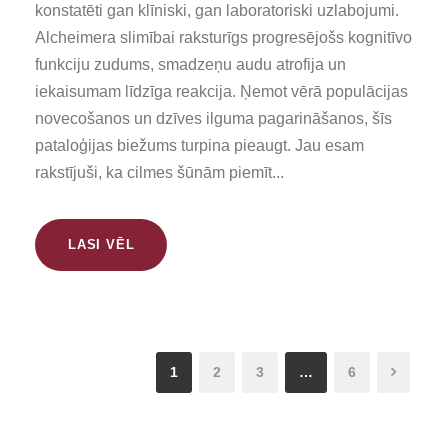
konstatēti gan klīniski, gan laboratoriski uzlabojumi.
Alcheimera slimībai raksturīgs progresējošs kognitīvo
funkciju zudums, smadzeņu audu atrofija un
iekaisumam līdzīga reakcija. Ņemot vērā populācijas
novecošanos un dzīves ilguma pagarināšanos, šīs
pataloģijas biežums turpina pieaugt. Jau esam
rakstījuši, ka cilmes šūnām piemīt...
LASI VĒL
1
2
3
…
6