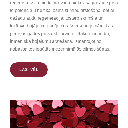
reģeneratīvajā medicīnā. Zinātnieki visā pasaulē pēta
to potenciālu ne tikai asins slimību ārstēšanā, bet arī
dažādu audu reģenerācijā, tostarp skrimšļa un
locītavu bojājumu gadījumos. Viena no jomām, kas
pēdējos gados piesaista arvien lielāku uzmanību,
ir meniska bojājumu ārstēšana, izmantojot no
nabassaites iegūtās mezenhimālās cilmes šūnas....
LASI VĒL