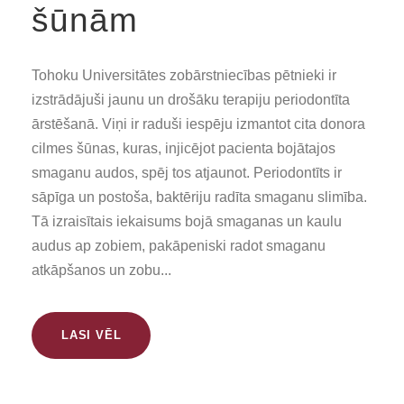
šūnām
Tohoku Universitātes zobārstniecības pētnieki ir
izstrādājuši jaunu un drošāku terapiju periodontīta
ārstēšanā. Viņi ir raduši iespēju izmantot cita donora
cilmes šūnas, kuras, injicējot pacienta bojātajos
smaganu audos, spēj tos atjaunot. Periodontīts ir
sāpīga un postoša, baktēriju radīta smaganu slimība.
Tā izraisītais iekaisums bojā smaganas un kaulu
audus ap zobiem, pakāpeniski radot smaganu
atkāpšanos un zobu...
LASI VĒL