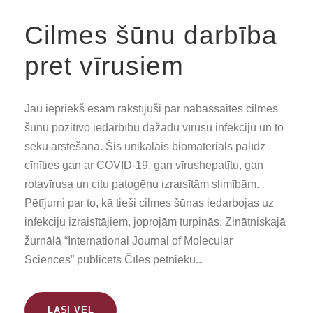
Cilmes šūnu darbība
pret vīrusiem
Jau iepriekš esam rakstījuši par nabassaites cilmes
šūnu pozitīvo iedarbību dažādu vīrusu infekciju un to
seku ārstēšanā. Šis unikālais biomateriāls palīdz
cīnīties gan ar COVID-19, gan vīrushepatītu, gan
rotavīrusa un citu patogēnu izraisītām slimībām.
Pētījumi par to, kā tieši cilmes šūnas iedarbojas uz
infekciju izraisītājiem, joprojām turpinās. Zinātniskajā
žurnālā “International Journal of Molecular
Sciences” publicēts Čīles pētnieku...
LASI VĒL