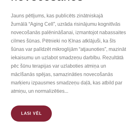
Jauns pētījums, kas publicēts zinātniskajā
žurnālā “Aging Cell”, uzrāda risinājumu kognitīvās
novecošanās palēnināšanai, izmantojot nabassaites
cilmes šūnas. Pētnieki no Ķīnas atklājuši, ka šīs
šūnas var palīdzēt mikroglijām “atjaunoties”, mazināt
iekaisumu un uzlabot smadzeņu darbību. Rezultātā
pēc šūnu terapijas var uzlaboties atmiņa un
mācīšanās spējas, samazināties novecošanās
marķieru izpausmes smadzeņu daļā, kas atbild par
atmiņu, un normalizēties...
LASI VĒL