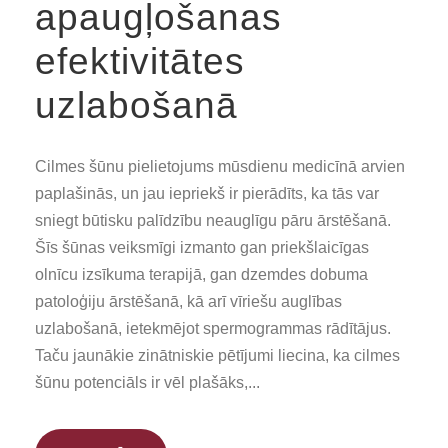
apaugļošanas
efektivitātes
uzlabošanā
Cilmes šūnu pielietojums mūsdienu medicīnā arvien
paplašinās, un jau iepriekš ir pierādīts, ka tās var
sniegt būtisku palīdzību neauglīgu pāru ārstēšanā.
Šīs šūnas veiksmīgi izmanto gan priekšlaicīgas
olnīcu izsīkuma terapijā, gan dzemdes dobuma
patoloģiju ārstēšanā, kā arī vīriešu auglības
uzlabošanā, ietekmējot spermogrammas rādītājus.
Taču jaunākie zinātniskie pētījumi liecina, ka cilmes
šūnu potenciāls ir vēl plašāks,...