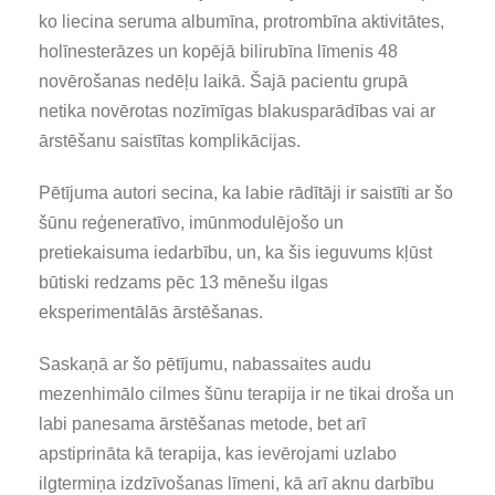
ko liecina seruma albumīna, protrombīna aktivitātes,
holīnesterāzes un kopējā bilirubīna līmenis 48
novērošanas nedēļu laikā. Šajā pacientu grupā
netika novērotas nozīmīgas blakusparādības vai ar
ārstēšanu saistītas komplikācijas.
Pētījuma autori secina, ka labie rādītāji ir saistīti ar šo
šūnu reģeneratīvo, imūnmodulējošo un
pretiekaisuma iedarbību, un, ka šis ieguvums kļūst
būtiski redzams pēc 13 mēnešu ilgas
eksperimentālās ārstēšanas.
Saskaņā ar šo pētījumu, nabassaites audu
mezenhimālo cilmes šūnu terapija ir ne tikai droša un
labi panesama ārstēšanas metode, bet arī
apstiprināta kā terapija, kas ievērojami uzlabo
ilgtermiņa izdzīvošanas līmeni, kā arī aknu darbību