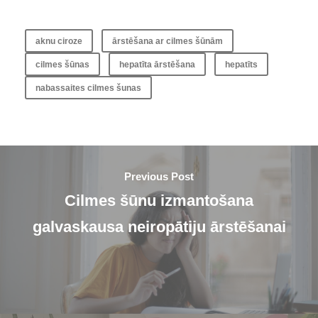
aknu ciroze
ārstēšana ar cilmes šūnām
cilmes šūnas
hepatīta ārstēšana
hepatīts
nabassaites cilmes šunas
Previous Post
Cilmes šūnu izmantošana
galvaskausa neiropātiju ārstēšanai