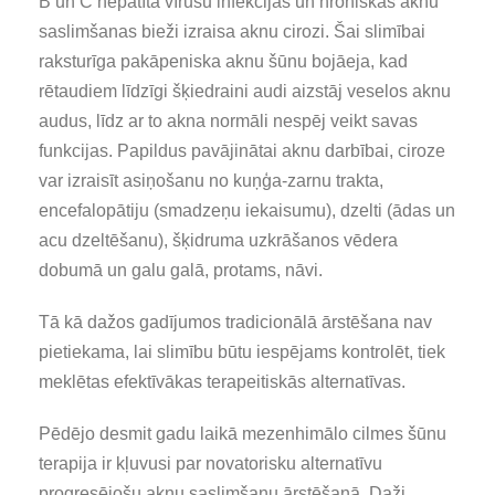
B un C hepatīta vīrusu infekcijas un hroniskas aknu
saslimšanas bieži izraisa aknu cirozi. Šai slimībai
raksturīga pakāpeniska aknu šūnu bojāeja, kad
rētaudiem līdzīgi šķiedraini audi aizstāj veselos aknu
audus, līdz ar to akna normāli nespēj veikt savas
funkcijas. Papildus pavājinātai aknu darbībai, ciroze
var izraisīt asiņošanu no kuņģa-zarnu trakta,
encefalopātiju (smadzeņu iekaisumu), dzelti (ādas un
acu dzeltēšanu), šķidruma uzkrāšanos vēdera
dobumā un galu galā, protams, nāvi.
Tā kā dažos gadījumos tradicionālā ārstēšana nav
pietiekama, lai slimību būtu iespējams kontrolēt, tiek
meklētas efektīvākas terapeitiskās alternatīvas.
Pēdējo desmit gadu laikā mezenhimālo cilmes šūnu
terapija ir kļuvusi par novatorisku alternatīvu
progresējošu aknu saslimšanu ārstēšanā. Daži