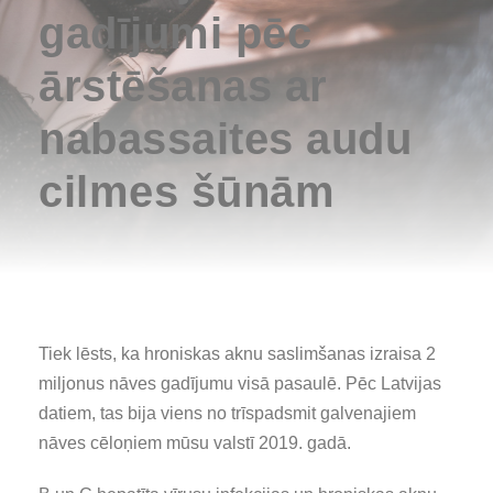
gadījumi pēc
ārstēšanas ar
nabassaites audu
cilmes šūnām
Tiek lēsts, ka hroniskas aknu saslimšanas izraisa 2
miljonus nāves gadījumu visā pasaulē. Pēc Latvijas
datiem, tas bija viens no trīspadsmit galvenajiem
nāves cēloņiem mūsu valstī 2019. gadā.