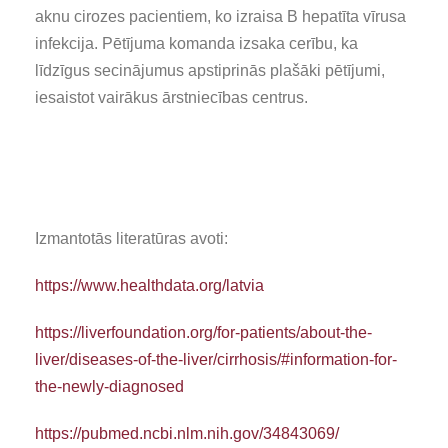
aknu cirozes pacientiem, ko izraisa B hepatīta vīrusa
infekcija. Pētījuma komanda izsaka cerību, ka
līdzīgus secinājumus apstiprinās plašāki pētījumi,
iesaistot vairākus ārstniecības centrus.
Izmantotās literatūras avoti:
https://www.healthdata.org/latvia
https://liverfoundation.org/for-patients/about-the-
liver/diseases-of-the-liver/cirrhosis/#information-for-
the-newly-diagnosed
https://pubmed.ncbi.nlm.nih.gov/34843069/