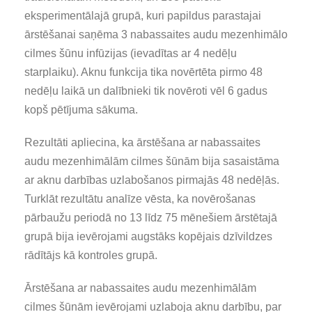
eksperimentālajā grupā, kuri papildus parastajai
ārstēšanai saņēma 3 nabassaites audu mezenhimālo
cilmes šūnu infūzijas (ievadītas ar 4 nedēļu
starplaiku). Aknu funkcija tika novērtēta pirmo 48
nedēļu laikā un dalībnieki tik novēroti vēl 6 gadus
kopš pētījuma sākuma.
Rezultāti apliecina, ka ārstēšana ar nabassaites
audu mezenhimālām cilmes šūnām bija sasaistāma
ar aknu darbības uzlabošanos pirmajās 48 nedēļās.
Turklāt rezultātu analīze vēsta, ka novērošanas
pārbaužu periodā no 13 līdz 75 mēnešiem ārstētajā
grupā bija ievērojami augstāks kopējais dzīvildzes
rādītājs kā kontroles grupā.
Ārstēšana ar nabassaites audu mezenhimālām
cilmes šūnām ievērojami uzlaboja aknu darbību, par