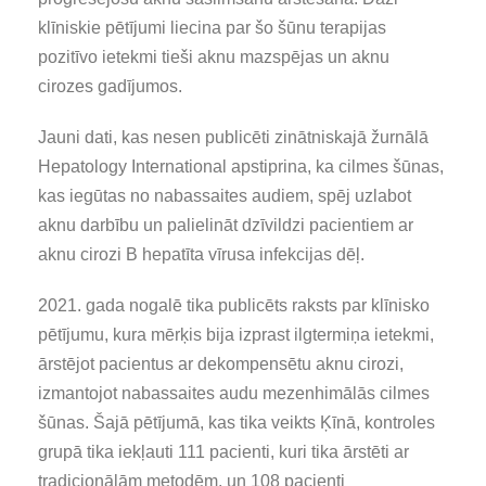
klīniskie pētījumi liecina par šo šūnu terapijas
pozitīvo ietekmi tieši aknu mazspējas un aknu
cirozes gadījumos.
Jauni dati, kas nesen publicēti zinātniskajā žurnālā
Hepatology International apstiprina, ka cilmes šūnas,
kas iegūtas no nabassaites audiem, spēj uzlabot
aknu darbību un palielināt dzīvildzi pacientiem ar
aknu cirozi B hepatīta vīrusa infekcijas dēļ.
2021. gada nogalē tika publicēts raksts par klīnisko
pētījumu, kura mērķis bija izprast ilgtermiņa ietekmi,
ārstējot pacientus ar dekompensētu aknu cirozi,
izmantojot nabassaites audu mezenhimālās cilmes
šūnas. Šajā pētījumā, kas tika veikts Ķīnā, kontroles
grupā tika iekļauti 111 pacienti, kuri tika ārstēti ar
tradicionālām metodēm, un 108 pacienti