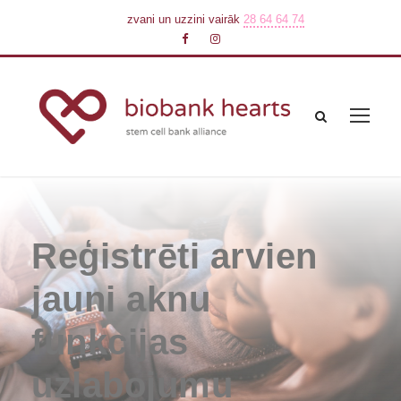
zvani un uzzini vairāk
28 64 64 74
Reģistrēti arvien
jauni aknu
funkcijas
uzlabojumu