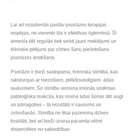
Lai arī mūsdienās pastāv psoriāzes terapijas
iespējas, ne vienmēr tās ir efektīvas ilgtermiņā. Šī
iemesla dēļ regulāri tiek veikti jauni meklējumi un
klīniskie pētījumi par cilmes šūnu pielietošanu
psoriāzes ārstēšanā.
Psoriāze ir bieži sastopama, hroniska slimība, kas
raksturojas ar niezošiem, plēkšņveidīgiem ādas
laukumiem. Šo slimību ierosina imūnās sistēmas
patoloģiska reakcija, kas rosina ādas šūnas ātri augt
un pārragoties – tā rezultāts ir sausums un
zvīņošanās. Slimība ne tikai pazemina dzīves
kvalitāti, bet arī bieži izraisa pacienta vēlmi
distancēties no sabiedrības.