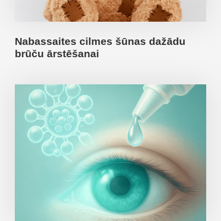
Nabassaites cilmes šūnas dažādu
brūču ārstēšanai