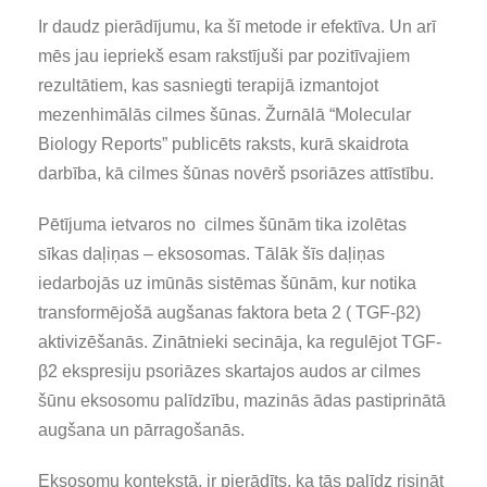
Ir daudz pierādījumu, ka šī metode ir efektīva. Un arī
mēs jau iepriekš esam rakstījuši par pozitīvajiem
rezultātiem, kas sasniegti terapijā izmantojot
mezenhimālās cilmes šūnas. Žurnālā “Molecular
Biology Reports” publicēts raksts, kurā skaidrota
darbība, kā cilmes šūnas novērš psoriāzes attīstību.
Pētījuma ietvaros no cilmes šūnām tika izolētas
sīkas daļiņas – eksosomas. Tālāk šīs daļiņas
iedarbojās uz imūnās sistēmas šūnām, kur notika
transformējošā augšanas faktora beta 2 ( TGF-β2)
aktivizēšanās. Zinātnieki secināja, ka regulējot TGF-
β2 ekspresiju psoriāzes skartajos audos ar cilmes
šūnu eksosomu palīdzību, mazinās ādas pastiprinātā
augšana un pārragošanās.
Eksosomu kontekstā, ir pierādīts, ka tās palīdz risināt