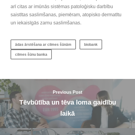
arī citas ar imūnās sistēmas patoloģisku darbību
saistītas saslimšanas, piemēram, atopisko dermatītu
un iekaisīgās zarnu saslimšanas.
ādas ārstēšana ar cilmes šūnām
biobank
cilmes šūnu banka
Previous Post
Tēvbūtība un tēva loma gaidību
laikā