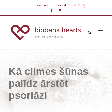
zvani un uzzini vairāk
28 64 64 74
Kā cilmes šūnas
palīdz ārstēt
psoriāzi