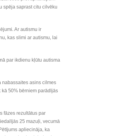
u spēja saprast citu cilvēku
cējumi. Ar autismu ir
, kas slimi ar autismu, lai
umā par ikdienu kļūtu autisma
a nabassaites asins cilmes
rāk kā 50% bērniem parādījās
s fāzes rezultātus par
iedalījās 25 mazuļi, vecumā
 Pētījums apliecināja, ka