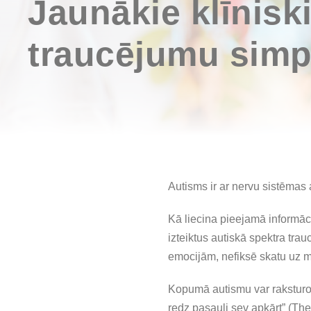
Jaunākie klīnisk
traucējumu sim
Autisms ir ar nervu sistēmas 
Kā liecina pieejamā informāc
izteiktus autiskā spektra t
emocijām, nefiksē skatu uz 
Kopumā autismu var raksturo
redz pasauli sev apkārt” (The 