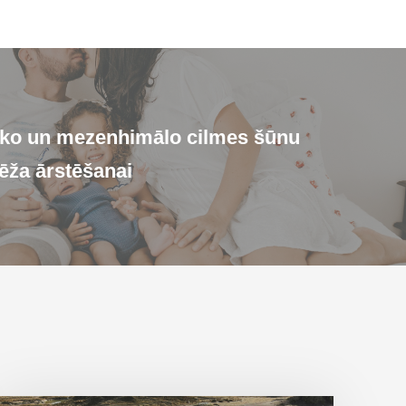
ko un mezenhimālo cilmes šūnu
vēža ārstēšanai