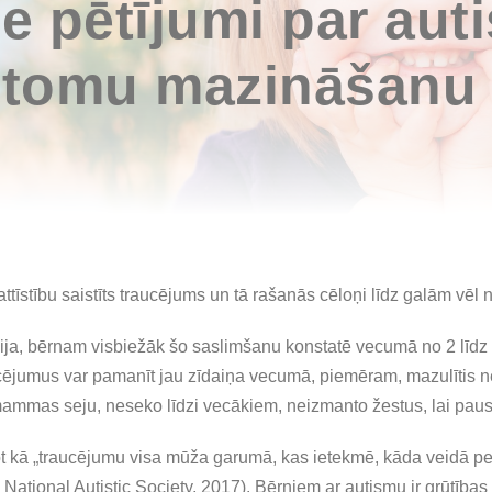
ie pētījumi par aut
ptomu mazināšanu
attīstību saistīts traucējums un tā rašanās cēloņi līdz galām vēl
ija, bērnam visbiežāk šo saslimšanu konstatē vecumā no 2 līdz
raucējumus var pamanīt jau zīdaiņa vecumā, piemēram, mazulīti
mammas seju, neseko līdzi vecākiem, neizmanto žestus, lai pau
t kā „traucējumu visa mūža garumā, kas ietekmē, kāda veidā pe
National Autistic Society, 2017). Bērniem ar autismu ir grūtības 