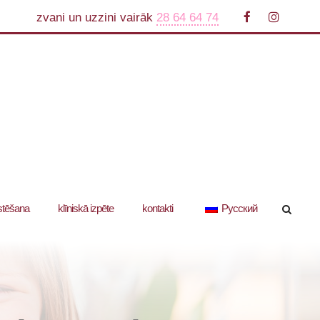
zvani un uzzini vairāk
28 64 64 74
stēšana
klīniskā izpēte
kontakti
Русский