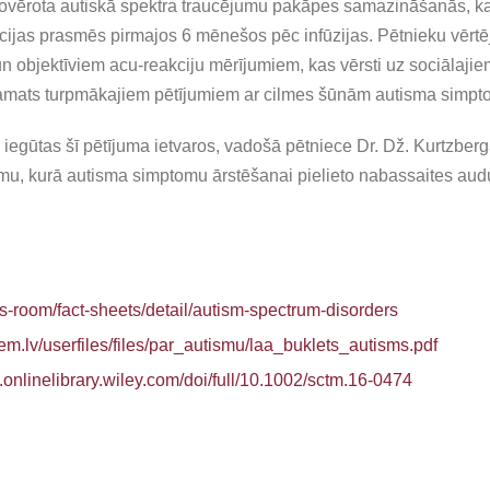
novērota autiskā spektra traucējumu pakāpes samazināšanās, k
ijas prasmēs pirmajos 6 mēnešos pēc infūzijas. Pētnieku vērtē
 objektīviem acu-reakciju mērījumiem, kas vērsti uz sociālajiem
s pamats turpmākajiem pētījumiem ar cilmes šūnām autisma simp
 iegūtas šī pētījuma ietvaros, vadošā pētniece Dr. Dž. Kurtzbe
tījumu, kurā autisma simptomu ārstēšanai pielieto nabassaites a
s-room/fact-sheets/detail/autism-spectrum-disorders
em.lv/userfiles/files/par_autismu/laa_buklets_autisms.pdf
s.onlinelibrary.wiley.com/doi/full/10.1002/sctm.16-0474