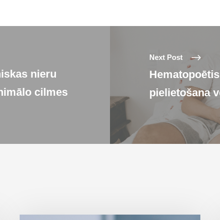
Next Post
iskas nieru
Hematopoētis
himālo cilmes
pielietošana 