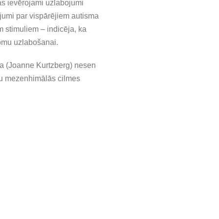
as ievērojami uzlabojumi
jumi par vispārējiem autisma
 stimuliem – indicēja, ka
tomu uzlabošanai.
rga (Joanne Kurtzberg) nesen
udu mezenhimālās cilmes