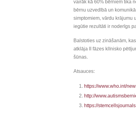
vairāk kā 60% bērniem tika 
bērnu uzvedībā un komunikāc
simptomiem, vārdu krājumu un
iegūtie rezultāti ir noderīg
Balstoties uz zināšanām, kas
atklāja II fāzes klīnisko pē
šūnas.
Atsauces:
https://www.who.int/new
http://www.autismsberni
https://stemcellsjournal