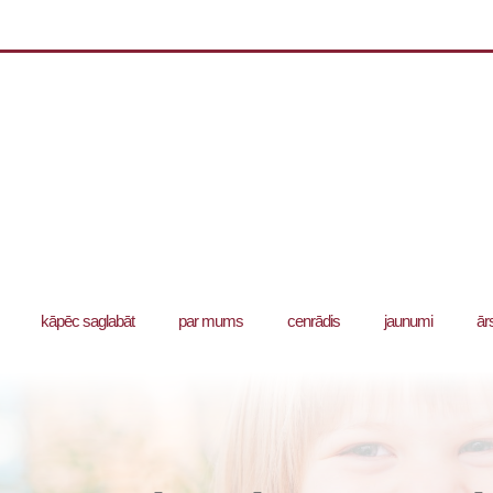
kāpēc saglabāt
par mums
cenrādis
jaunumi
ār