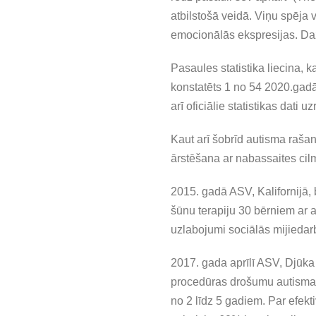
atbilstošā veidā. Viņu spēja v
emocionālās ekspresijas. Daž
Pasaules statistika liecina, k
konstatēts 1 no 54 2020.gadā 
arī oficiālie statistikas dati
Kaut arī šobrīd autisma rašan
ārstēšana ar nabassaites ci
2015. gadā ASV, Kalifornijā,
šūnu terapiju 30 bērniem ar a
uzlabojumi sociālās mijiedar
2017. gada aprīlī ASV, Djūka 
procedūras drošumu autisma 
no 2 līdz 5 gadiem. Par efekti