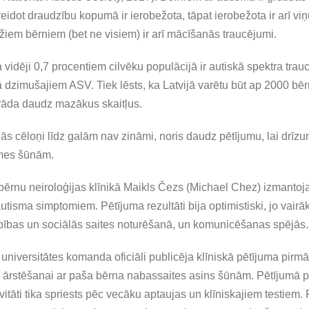
eidot draudzību kopumā ir ierobežota, tāpat ierobežota ir arī viņ
iem bērniem (bet ne visiem) ir arī mācīšanās traucējumi.
a vidēji 0,7 procentiem cilvēku populācijā ir autiskā spektra trau
dzimušajiem ASV. Tiek lēsts, ka Latvijā varētu būt ap 2000 bērnu
 uzrāda daudz mazākus skaitļus.
ās cēloņi līdz galām nav zināmi, noris daudz pētījumu, lai drīz
lmes šūnām.
 bērnu neiroloģijas klīnikā Maikls Čezs (Michael Chez) izmantoj
utisma simptomiem. Pētījuma rezultāti bija optimistiski, jo vai
bības un sociālās saites noturēšanā, un komunicēšanas spējās.
universitātes komanda oficiāli publicēja klīniskā pētījuma pirmā
ārstēšanai ar paša bērna nabassaites asins šūnām. Pētījumā p
vitāti tika spriests pēc vecāku aptaujas un klīniskajiem testiem.