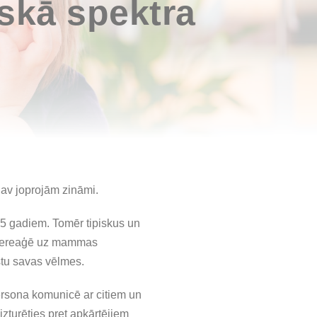
iskā spektra
 nav joprojām zināmi.
 5 gadiem. Tomēr tipiskus un
s nereaģē uz mammas
stu savas vēlmes.
rsona komunicē ar citiem un
izturēties pret apkārtējiem