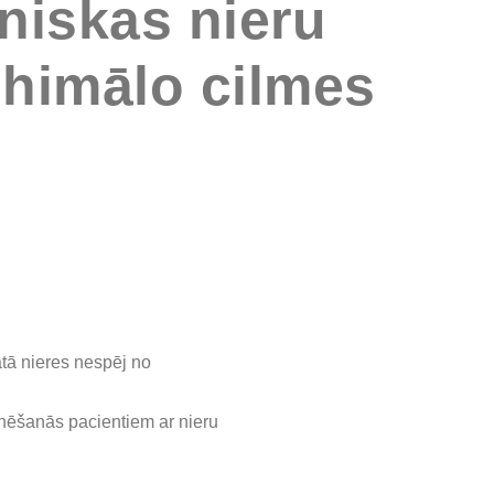
niskas nieru
himālo cilmes
ātā nieres nespēj no
nēšanās pacientiem ar nieru