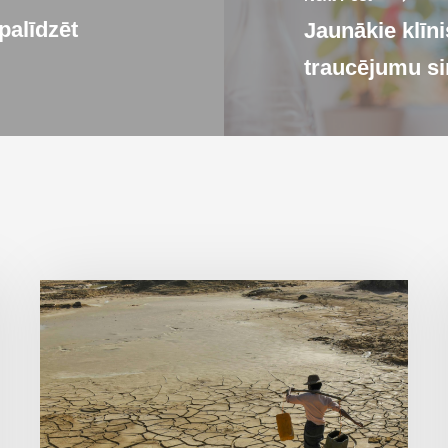
palīdzēt
Jaunākie klīni
traucējumu s