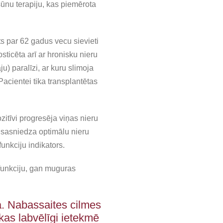
ūnu terapiju, kas piemērota
ts par 62 gadus vecu sievieti
osticēta arī ar hronisku nieru
u) paralīzi, ar kuru slimoja
acientei tika transplantētas
zitīvi progresēja viņas nieru
n sasniedza optimālu nieru
funkciju indikators.
funkciju, gan muguras
ā. Nabassaites cilmes
 kas labvēlīgi ietekmē