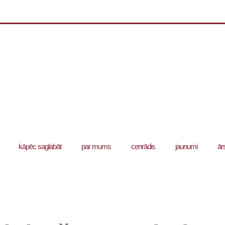
kāpēc saglabāt
par mums
cenrādis
jaunumi
ār