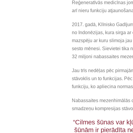
Reģeneratīvās medicīnas joma
arī nieru funkciju atjaunošana
2017. gadā, Klīnisko Gadījum
no Indonēzijas, kura sirga ar 
mazspēju ar kuru slimoja jau 
sesto mēnesi. Sievietei tika
32 miljoni nabassaites meze
Jau trīs nedēļas pēc pirmajām 
stāvoklis un to funkcijas. Pē
funkciju, ko apliecina normas 
Nabassaites mezenhimālās cil
smadzeņu kompresijas stāvok
“Cilmes šūnas var kļ
šūnām ir pierādīta ne