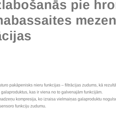
zlabošanās pie hro
nabassaites mezen
cijas
uro pakāpenisks nieru funkcijas – filtrācijas zudums, kā rezult
 galaproduktus, kas ir viena no to galvenajām funkcijām.
adzeņu kompresija, ko izraisa vielmaiņas galaproduktu noguls
 sensoro funkciju zudumu.