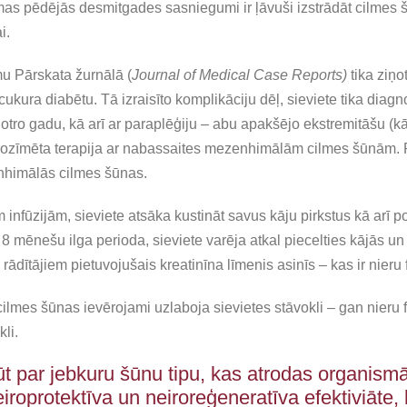
s pēdējās desmitgades sasniegumi ir ļāvuši izstrādāt cilmes š
i.
u Pārskata žurnālā (
Journal of Medical Case Reports)
tika ziņo
cukura diabētu. Tā izraisīto komplikāciju dēļ, sieviete tika diagn
otro gadu, kā arī ar paraplēģiju – abu apakšējo ekstremitāšu (kāj
 nozīmēta terapija ar nabassaites mezenhimālām cilmes šūnām. P
nhimālās cilmes šūnas.
infūzijām, sieviete atsāka kustināt savus kāju pirkstus kā arī po
c 8 mēnešu ilga perioda, sieviete varēja atkal piecelties kājās u
rādītājiem pietuvojušais kreatinīna līmenis asinīs – kas ir nieru 
mes šūnas ievērojami uzlaboja sievietes stāvokli – gan nieru 
li.
ūt par jebkuru šūnu tipu, kas atrodas organism
iroprotektīva un neiroreģeneratīva efektiviāte,