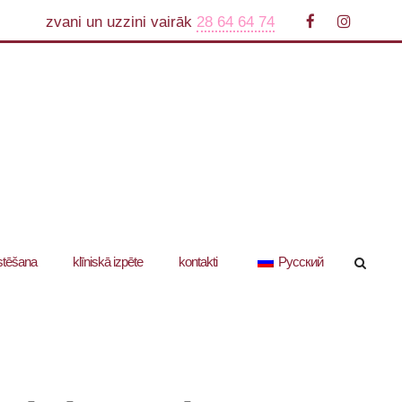
zvani un uzzini vairāk
28 64 64 74
stēšana
klīniskā izpēte
kontakti
Русский