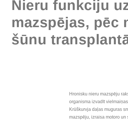
Nieru funkciju u
mazspējas, pēc 
šūnu transplantā
Hronisku nieru mazspēju rakst
organisma izvadīt vielmaiņas
Krūškurvja daļas muguras sm
mazspēju, izraisa motoro un