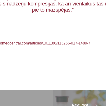
s smadzeņu kompresijas, kā arī vienlaikus tās u
pie to mazspējas.’’
biomedcentral.com/articles/10.1186/s13256-017-1489-7
Next Post