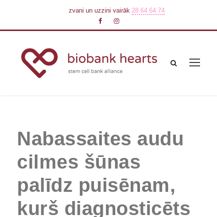
zvani un uzzini vairāk
28 64 64 74
Nabassaites audu
cilmes šūnas
palīdz puisēnam,
kurš diagnosticēts