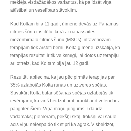
meklēja visdažādākos variantus, kā palīdzēt viņa
attīstībai un veselības stāvoklim.
Kad Koltam bija 11 gadi, ģimene devās uz Panamas
cilmes šūnu institūtu, kurā ar nabassaites
mezenhimālo cilmes šūnu (MSCs) intravenozām
terapijām tiek ārstēti bērni. Kolta ģimene uzskatīja, ka
terapijas rezultāti ir tik veiksmīgi, lai dotos uz terapiju
arī otrreiz, kad Koltam bija jau 12 gadi.
Rezultāti apliecina, ka jau pēc pirmās terapijas par
35% uzlabojās Kolta runas un uztveres spējas.
Savukārt Kolta balansēšanas spējas uzlabojās tik
ievērojami, ka viņš beidzot prot braukt ar divriteni bez
palīgritenīšiem. Viņa maņu jutīgums ir daudz
vadāmāks;
piemēram, pēkšņi skaļi trokšņi vai saule
acīs viņu neiespaido tik stipri kā agrāk. Visbeidzot,