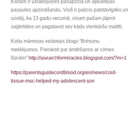
Koltam ir uzlabojusies pašapziņa un apkārtējās
pasaules apzināšanās. Viņš ir palicis patstāvīgāks un
uzstāj, ka 13 gadu vecumā, viņam pašam jāprot
saģērbties un pagatavot sev kādu vienkāršu maltīti.
Kolta māmiņas veidotais blogs “Brīnumu
meklējumos. Pieraksti par ārstēšanos ar cilmes
šūnām”
http://asearchformiracles.blogspot.com/?m=1
https://parentsguidecordblood.org/en/news/cord-
tissue-msc-helped-my-adolescent-son