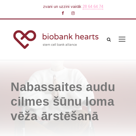
zvani un uzzini vairāk
28 64 64 74
Nabassaites audu
cilmes šūnu loma
vēža ārstēšanā