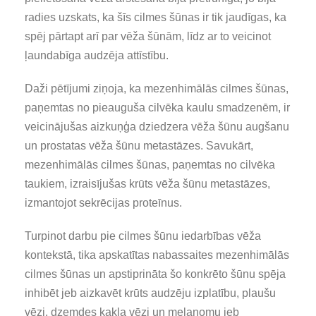
radies uzskats, ka šīs cilmes šūnas ir tik jaudīgas, ka
spēj pārtapt arī par vēža šūnām, līdz ar to veicinot
ļaundabīga audzēja attīstību.
Daži pētījumi ziņoja, ka mezenhimālās cilmes šūnas,
paņemtas no pieauguša cilvēka kaulu smadzenēm, ir
veicinājušas aizkuņģa dziedzera vēža šūnu augšanu
un prostatas vēža šūnu metastāzes. Savukārt,
mezenhimālās cilmes šūnas, paņemtas no cilvēka
taukiem, izraisījušas krūts vēža šūnu metastāzes,
izmantojot sekrēcijas proteīnus.
Turpinot darbu pie cilmes šūnu iedarbības vēža
kontekstā, tika apskatītas nabassaites mezenhimālās
cilmes šūnas un apstiprināta šo konkrēto šūnu spēja
inhibēt jeb aizkavēt krūts audzēju izplatību, plaušu
vēzi, dzemdes kakla vēzi un melanomu jeb