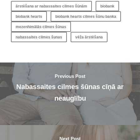
ārstēšana ar nabassaites cilmes šūnām
biobank
biobank hearts
biobank hearts cilmes šūnu banka
mezenhimālās cilmes šūnas
nabassaites cilmes šunas
vēža ārstēšana
Previous Post
Nabassaites cilmes šūnas cīņā ar
neauglību
Next Post