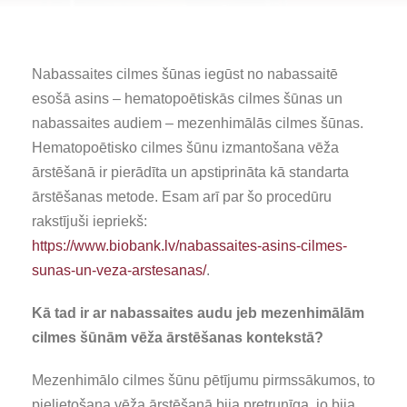
Nabassaites cilmes šūnas iegūst no nabassaitē
esošā asins – hematopoētiskās cilmes šūnas un
nabassaites audiem – mezenhimālās cilmes šūnas.
Hematopoētisko cilmes šūnu izmantošana vēža
ārstēšanā ir pierādīta un apstiprināta kā standarta
ārstēšanas metode. Esam arī par šo procedūru
rakstījuši iepriekš:
https://www.biobank.lv/nabassaites-asins-cilmes-
sunas-un-veza-arstesanas/
.
Kā tad ir ar nabassaites audu jeb
mezenhimālām
cilmes šūnām vēža ārstēšanas kontekstā?
Mezenhimālo cilmes šūnu pētījumu pirmssākumos, to
pielietošana vēža ārstēšanā bija pretrunīga, jo bija