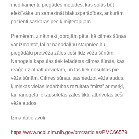
medikamentu piegādes metodes, kas solās būt
efektīvāka un samazināt blakusparādības, ar kurām
pacienti saskaras pēc ķīmijterapijām.
Piemēram, zinātnieki joprojām pēta, kā cilmes šūnas
var izmantot, lai ar nanodaļiņu starpniecību
piegādātu pretvēža zāles tieši līdz vēža šūnām.
Nanogela kapsulas tiek ielādētas cilmes šūnās, kas
reaģē uz olbaltumvielām, un tās tiek nosūtītas pie
vēža šūnām. Cilmes šūnas, sasniedzot vēža audus,
ķīmiskas vielas iedarbības rezultātā “mirst” ar mērķi,
lai nanogelā iekapsulētās zāles tiktu atbrīvotas tieši
vēža audos.
Izmantotie avoti:
https://www.ncbi.nlm.nih.gov/pmc/articles/PMC66579