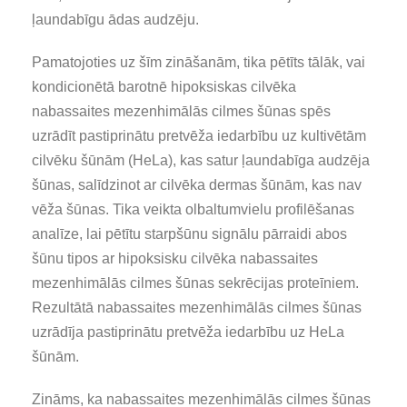
ļaundabīgu ādas audzēju.
Pamatojoties uz šīm zināšanām, tika pētīts tālāk, vai
kondicionētā barotnē hipoksiskas cilvēka
nabassaites mezenhimālās cilmes šūnas spēs
uzrādīt pastiprinātu pretvēža iedarbību uz kultivētām
cilvēku šūnām (HeLa), kas satur ļaundabīga audzēja
šūnas, salīdzinot ar cilvēka dermas šūnām, kas nav
vēža šūnas. Tika veikta olbaltumvielu profilēšanas
analīze, lai pētītu starpšūnu signālu pārraidi abos
šūnu tipos ar hipoksisku cilvēka nabassaites
mezenhimālās cilmes šūnas sekrēcijas proteīniem.
Rezultātā nabassaites mezenhimālās cilmes šūnas
uzrādīja pastiprinātu pretvēža iedarbību uz HeLa
šūnām.
Zināms, ka nabassaites mezenhimālās cilmes šūnas