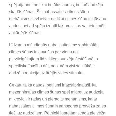
spēj atjaunot ne tikai bojātus audus, bet arī audzēju
skartās šūnas. Šis nabassaites cilmes šūnu
mehānisms sevī ietver ne tikai cilmes šūnu iekļūšanu
audos, bet arī spēju izdalīt faktorus, kas var ietekmēt
apkārtējās šūnas.
Līdz ar to mūsdienās nabassaites mezenhimālās
cilmes šūnas ir kļuvušas par vienu no
pievilcīgākajiem līdzekļiem audzēju ārstēšanā to
specifisko īpašību dēļ, no kurām visizteiktākā ir
audzēja reakcija uz ārējās vides stimulu.
Otrkārt, tā kā daudzi pētījumi ir apstiprinājuši, ka
mezenhimālās cilmes šūnas spēj migrēt uz audzēja
mikrovidi, ir radīts un pierādīts mehānisms, kā ar
nabassaites cilmes šūnām transportēt pretvēža zāles
tieši uz audzējiem. Pētnieki joprojām strādā pie vēža