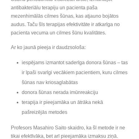
antibakteriālu terapiju un pacienta paša
mezenhimālās cilmes šūnas, kas atjauno bojātos
audus. Taču šīs terapijas efektivitāte ir atkarīga no
pacienta vecuma un cilmes šūnu kvalitātes.
Ar ko jaunā pieeja ir daudzsološa:
iespējams izmantot saderīga donora šūnas – tas
ir īpaši svarīgi vecākiem pacientiem, kuru cilmes
šūnas nav kriosaglabātas
donora šūnas nerada imūnreakciju
terapija ir pieejamāka un ātrāka nekā
pašreizējās metodes
Profesors Masahiro Saito skaidro, ka šī metode ir ne
tikai efektīvāka, bet arī pieejamāka izmaksu ziņā.