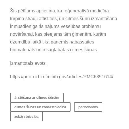
Šis pētījums apliecina, ka reģeneratīvā medicīna
turpina strauji attīstīties, un cilmes šūnu izmantošana
ir mūsdienīgs risinājums veselības problēmu
novēršanai, kas pieejams tām ģimenēm, kurām
dzemdību laikā tika paņemts nabassaites
biomateriāls un ir saglabātas cilmes šūnas.
Izmantotais avots:
https://pmc.ncbi.nlm.nih.gov/articles/PMC6351614/
ārstēšana ar cilmes šūnām
cilmes šūnas un zobārstniecība
periodontīts
zobārstniecība