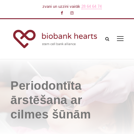
zvani un uzzini vairāk
28 64 64 74
Periodontīta
ārstēšana ar
cilmes šūnām