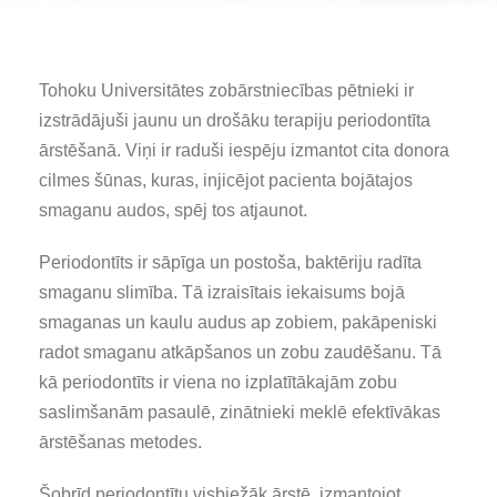
Tohoku Universitātes zobārstniecības pētnieki ir
izstrādājuši jaunu un drošāku terapiju periodontīta
ārstēšanā. Viņi ir raduši iespēju izmantot cita donora
cilmes šūnas, kuras, injicējot pacienta bojātajos
smaganu audos, spēj tos atjaunot.
Periodontīts ir sāpīga un postoša, baktēriju radīta
smaganu slimība. Tā izraisītais iekaisums bojā
smaganas un kaulu audus ap zobiem, pakāpeniski
radot smaganu atkāpšanos un zobu zaudēšanu. Tā
kā periodontīts ir viena no izplatītākajām zobu
saslimšanām pasaulē, zinātnieki meklē efektīvākas
ārstēšanas metodes.
Šobrīd periodontītu visbiežāk ārstē, izmantojot