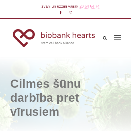
zvani un uzzini vairāk
28 64 64 74
Cilmes šūnu
darbība pret
vīrusiem