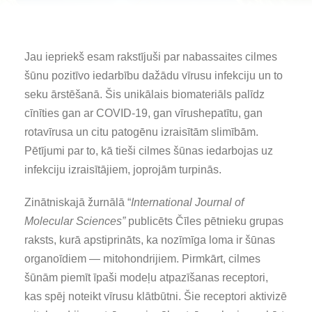
Jau iepriekš esam rakstījuši par nabassaites cilmes
šūnu pozitīvo iedarbību dažādu vīrusu infekciju un to
seku ārstēšanā. Šis unikālais biomateriāls palīdz
cīnīties gan ar COVID-19, gan vīrushepatītu, gan
rotavīrusa un citu patogēnu izraisītām slimībām.
Pētījumi par to, kā tieši cilmes šūnas iedarbojas uz
infekciju izraisītājiem, joprojām turpinās.
Zinātniskajā žurnālā
“
International Journal of
Molecular Sciences”
publicēts Čīles pētnieku grupas
raksts, kurā apstiprināts, ka nozīmīga loma ir šūnas
organoīdiem — mitohondrijiem. Pirmkārt, cilmes
šūnām piemīt īpaši modeļu atpazīšanas receptori,
kas spēj noteikt vīrusu klātbūtni. Šie receptori aktivizē