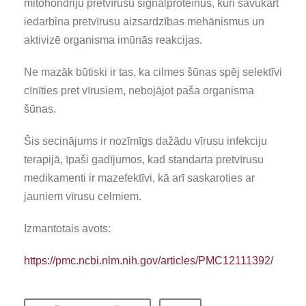
mitohondriju pretvīrusu signālproteīnus, kuri savukārt
iedarbina pretvīrusu aizsardzības mehānismus un
aktivizē organisma imūnās reakcijas.
Ne mazāk būtiski ir tas, ka cilmes šūnas spēj selektīvi
cīnīties pret vīrusiem, nebojājot paša organisma
šūnas.
Šis secinājums ir nozīmīgs dažādu vīrusu infekciju
terapijā, īpaši gadījumos, kad standarta pretvīrusu
medikamenti ir mazefektīvi, kā arī saskaroties ar
jauniem vīrusu celmiem.
Izmantotais avots:
https://pmc.ncbi.nlm.nih.gov/articles/PMC12111392/