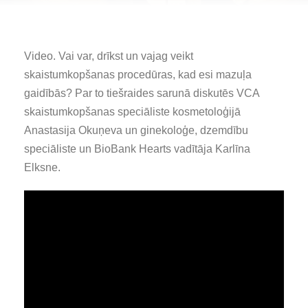
Video. Vai var, drīkst un vajag veikt
skaistumkopšanas procedūras, kad esi mazuļa
gaidībās? Par to tiešraides sarunā diskutēs VCA
skaistumkopšanas speciāliste kosmetoloģijā
Anastasija Okuņeva un ginekoloģe, dzemdību
speciāliste un BioBank Hearts vadītāja Karlīna
Elksne.