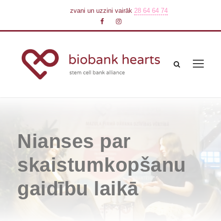
zvani un uzzini vairāk
28 64 64 74
Nianses par
skaistumkopšanu
gaidību laikā