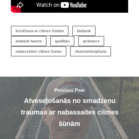
ārstēšana ar cilmes šūnām
biobank
biobank hearts
gaidībās
grūtniece
nabassaites cilmes šunas
skaistumkopšana
Previous Post
Atveseļošanās no smadzeņu
traumas ar nabassaites cilmes
šūnām