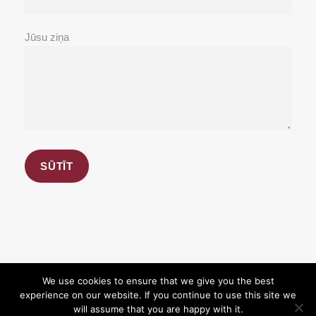
Jūsu ziņa
We use cookies to ensure that we give you the best
experience on our website. If you continue to use this site we
Copyright 2026, BioBank.lv. All Rights Reserved.
will assume that you are happy with it.