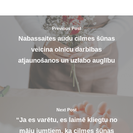
Previous Post
Nabassaites audu cilmes šūnas
veicina olnīcu darbības
atjaunošanos un uzlabo auglību
Next Post
“Ja es varētu, es laimē kliegtu no
māju jumtiem, ka cilmes šūnas