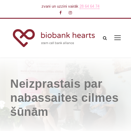
zvani un uzzini vairāk
28 64 64 74
Neizprastais par
nabassaites cilmes
šūnām