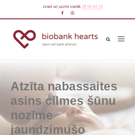
zvani un uzzini vairāk
28 64 64 74
Atzīta nabassaites
asins cilmes šūnu
nozīme
jaundzimušo