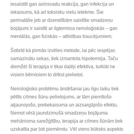
iesaistīti gan asinsvadu reakcija, gan infekcija un
iekaisums, kā arī toksisku vielu ietekme. Šie
perinatālie jeb ar dzemdībām saistītie smadzeņu
bojājumi ir saistīti ar ilgtermiņa neiroloģiskās – gan
mentālās, gan fiziskās – attīstības traucējumiem.
Šobrīd kā pirmās izvēles metode, lai pēc iespējas
samazinātu sekas, tiek izmantota hipotermija. Taču
diemžēl šī terapija ir tikai daļēji efektīva, turklāt ne
visiem bērniņiem to drīkst pielietot.
Neiroloģisko problēmu ārstēšanai jau ilgu laiku tiek
pētīts cilmes šūnu pelietojums, ar tām piemītošo
atjaunojošo, pretiekaisuma un aizsargājošo efektu.
Ņemot vērā jaundzimušā smadzeņu bojājuma
mehānisma sarežģītību, terapija ar cilmes šūnām tiek
uzskatīta par ļoti piemērotu. Vēl viens būtisks aspekts