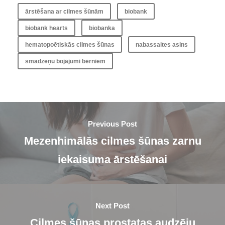
ārstēšana ar cilmes šūnām
biobank
biobank hearts
biobanka
hematopoētiskās cilmes šūnas
nabassaites asins
smadzeņu bojājumi bērniem
Previous Post
Mezenhimālās cilmes šūnas zarnu
iekaisuma ārstēšanai
Next Post
Cilmes šūnas prostatas audzēju