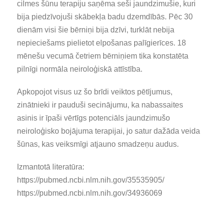
cilmes šūnu terapiju saņēma seši jaundzimušie, kuri
bija piedzīvojuši skābekļa badu dzemdībās. Pēc 30
dienām visi šie bērniņi bija dzīvi, turklāt nebija
nepieciešams pielietot elpošanas palīgierīces. 18
mēnešu vecumā četriem bērniņiem tika konstatēta
pilnīgi normāla neiroloģiskā attīstība.
Apkopojot visus uz šo brīdi veiktos pētījumus,
zinātnieki ir pauduši secinājumu, ka nabassaites
asinis ir īpaši vērtīgs potenciāls jaundzimušo
neiroloģisko bojājuma terapijai, jo satur dažāda veida
šūnas, kas veiksmīgi atjauno smadzeņu audus.
Izmantotā literatūra:
https://pubmed.ncbi.nlm.nih.gov/35535905/
https://pubmed.ncbi.nlm.nih.gov/34936069