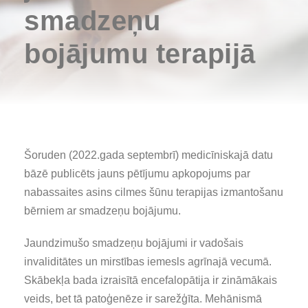
smadzeņu
bojājumu terapijā
Šoruden (2022.gada septembrī) medicīniskajā datu
bāzē publicēts jauns pētījumu apkopojums par
nabassaites asins cilmes šūnu terapijas izmantošanu
bērniem ar smadzeņu bojājumu.
Jaundzimušo smadzeņu bojājumi ir vadošais
invaliditātes un mirstības iemesls agrīnajā vecumā.
Skābekļa bada izraisītā encefalopātija ir zināmākais
veids, bet tā patoģenēze ir sarežģīta. Mehānismā