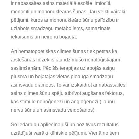
ir nabassaites asins materiālā esošie limfocīti,
monocīti un mononukleārās šūnas. Jau veikti vairāki
pētījumi, kuros ar mononukleāro šūnu palīdzību ir
uzlabots smadzeņu metabolisms, samazināts
iekaisums un neironu bojāeja.
Arī hematopoētiskās cilmes šūnas tiek pētītas kā
ārstēšanas līdzeklis jaundzimušo neiroloģiskajām
saslimšanām. Pēc šīs terapijas uzlabojās asiņu
plūsma un bojātajās vietās pieauga smadzeņu
asinsvadu diametrs. To var izskaidrot ar nabassaites
asins cilmes šūnu spēju atbrīvot augšanas faktorus,
kas stimulē neiroģenēzi un angioģenēzi ( jaunu
nervu šūnu un asinsvadu veidošanos).
Šo iedarbību apliecinājuši un pozitīvus rezultātus
uzrādījuši vairāki klīniskie pētījumi. Vienā no tiem