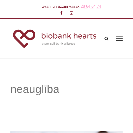
zvani un uzzini vairāk
28 64 64 74
neauglība