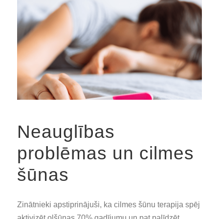
Neauglības
problēmas un cilmes
šūnas
Zinātnieki apstiprinājuši, ka cilmes šūnu terapija spēj
aktivizēt olšūnas 70% gadījumu un pat palīdzēt