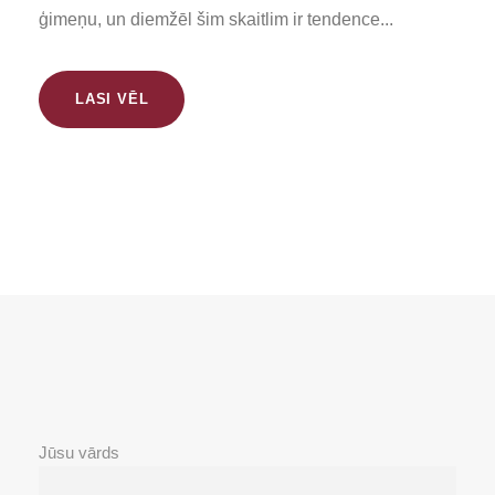
ģimeņu, un diemžēl šim skaitlim ir tendence...
LASI VĒL
Jūsu vārds