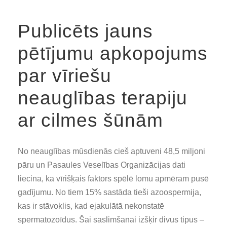
Publicēts jauns
pētījumu apkopojums
par vīriešu
neauglības terapiju
ar cilmes šūnām
No neauglības mūsdienās cieš aptuveni 48,5 miljoni
pāru un Pasaules Veselības Organizācijas dati
liecina, ka vīrišķais faktors spēlē lomu apmēram pusē
gadījumu. No tiem 15% sastāda tieši azoospermija,
kas ir stāvoklis, kad ejakulātā nekonstatē
spermatozoīdus. Šai saslimšanai izšķir divus tipus –