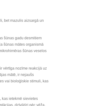
i, bet mazulis aizsargā un
kas šūnas gadu desmitiem
gļa šūnas mātes organismā
s mikrohimēras šūnas veselos
ir vērtīga nozīme reakcijā uz
jas mātē, ir nejaušs
s vai bioloģiskie stimuli, kas
, kas ietekmē sievietes
tācijas, dzīvildzi pēc vēža,