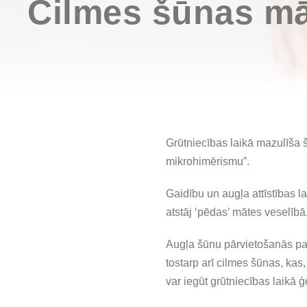
Cilmes šūnas mā
Grūtniecības laikā mazulīša 
mikrohimērismu”.
Gaidību un augļa attīstības l
atstāj ‘pēdas’ mātes veselīb
Augļa šūnu pārvietošanās pa 
tostarp arī cilmes šūnas, kas,
var iegūt grūtniecības laikā