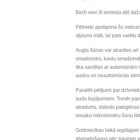
Bieži vien šī iemesla dēļ daž
Pētnieki apstiprina šo netic
atjauno māti, lai pats varētu dr
Augļa šūnas var atrasties ar
smadzenēs, kaulu smadzenēs,
tika saistītas ar autoimūnām
audos un neautoimūnās slim
Paralēli pētījumi par dzīvnie
audu bojājumiem. Tomēr jopro
atradums, dabiski patogēnas v
nosaka mikrohimēru šūnu likt
Grūtniecības laikā iegūtajam
atveseļošanos pēc traumas vai