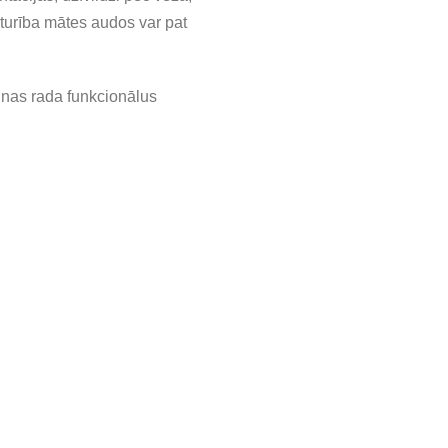
oturība mātes audos var pat
ūnas rada funkcionālus