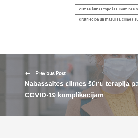
cilmes šūnas topošās māmiņas 
grūtniecība un mazulīša cilmes š
Previous Post
Nabassaites cilmes šūnu terapija p
COVID-19 komplikācijām