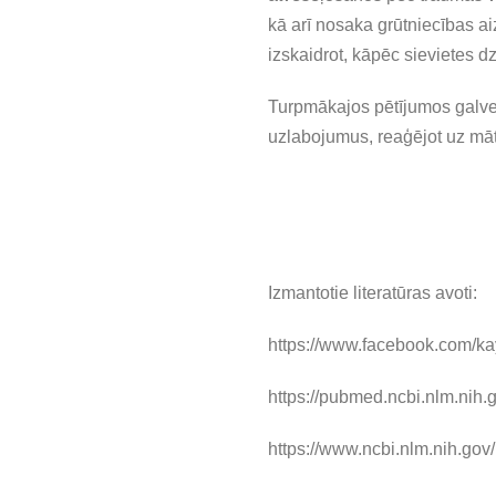
kā arī nosaka grūtniecības a
izskaidrot, kāpēc sievietes dz
Turpmākajos pētījumos galven
uzlabojumus, reaģējot uz māt
Izmantotie literatūras avoti:
https://www.facebook.com/k
https://pubmed.ncbi.nlm.nih
https://www.ncbi.nlm.nih.go