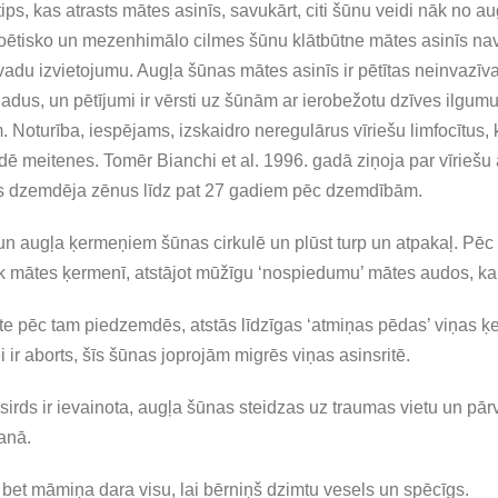
tips, kas atrasts mātes asinīs, savukārt, citi šūnu veidi nāk no au
opoētisko un mezenhimālo cilmes šūnu klātbūtne mātes asinīs na
adu izvietojumu. Augļa šūnas mātes asinīs ir pētītas neinvazī
adus, un pētījumi ir vērsti uz šūnām ar ierobežotu dzīves ilgumu, 
 Noturība, iespējams, izskaidro neregulārus vīriešu limfocītus, 
dē meitenes. Tomēr Bianchi et al. 1996. gadā ziņoja par vīrieš
as dzemdēja zēnus līdz pat 27 gadiem pēc dzemdībām.
n augļa ķermeņiem šūnas cirkulē un plūst turp un atpakaļ. Pē
 mātes ķermenī, atstājot mūžīgu ‘nospiedumu’ mātes audos, k
e pēc tam piedzemdēs, atstās līdzīgas ‘atmiņas pēdas’ viņas ķer
i ir aborts, šīs šūnas joprojām migrēs viņas asinsritē.
s sirds ir ievainota, augļa šūnas steidzas uz traumas vietu un pā
anā.
 bet māmiņa dara visu, lai bērniņš dzimtu vesels un spēcīgs.