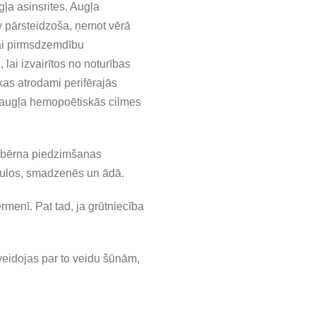
gļa asinsrites. Augļa
v pārsteidzoša, ņemot vērā
vai pirmsdzemdību
lai izvairītos no noturības
kas atrodami perifērajās
u augļa hemopoētiskās cilmes
c bērna piedzimšanas
aulos, smadzenēs un ādā.
menī. Pat tad, ja grūtniecība
rveidojas par to veidu šūnām,