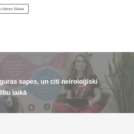
n cilmes šūnas
uras sapes, un citi neiroloģiski
ību laikā