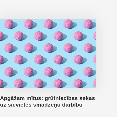
Apgāžam mītus: grūtniecības sekas
uz sievietes smadzeņu darbību