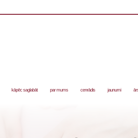
kāpēc saglabāt
par mums
cenrādis
jaunumi
ār