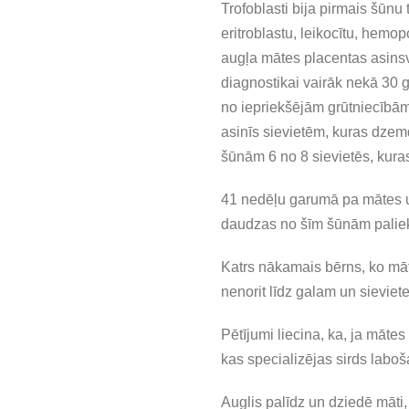
Trofoblasti bija pirmais šūnu 
eritroblastu, leikocītu, hem
augļa mātes placentas asinsv
diagnostikai vairāk nekā 30 g
no iepriekšējām grūtniecībām.
asinīs sievietēm, kuras dzem
šūnām 6 no 8 sievietēs, kur
41 nedēļu garumā pa mātes u
daudzas no šīm šūnām paliek
Katrs nākamais bērns, ko māt
nenorit līdz galam un sieviete
Pētījumi liecina, ka, ja māte
kas specializējas sirds laboš
Auglis palīdz un dziedē māti,