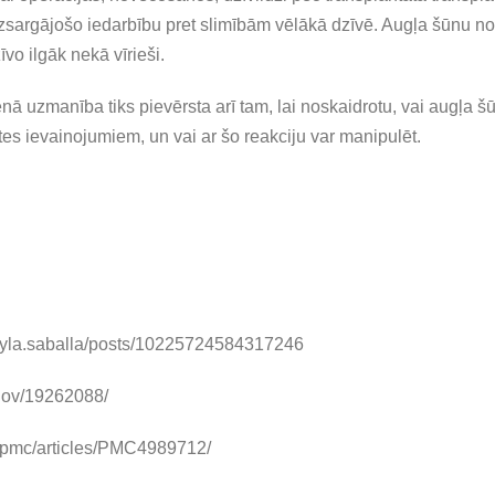
izsargājošo iedarbību pret slimībām vēlākā dzīvē. Augļa šūnu n
īvo ilgāk nekā vīrieši.
ā uzmanība tiks pievērsta arī tam, lai noskaidrotu, vai augļa š
es ievainojumiem, un vai ar šo reakciju var manipulēt.
ayla.saballa/posts/10225724584317246
.gov/19262088/
v/pmc/articles/PMC4989712/