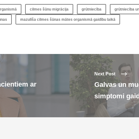
organismā
cilmes šūnu migrācija
grūtniecība
grūtniecība u
ūnas
mazulīša cilmes šūnas mātes organismā gaidību laikā
Next Post
acientiem ar
Galvas un mug
simptomi gaid