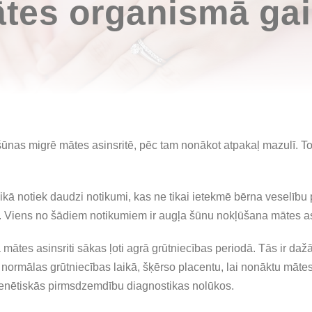
tes organismā gai
šūnas migrē mātes asinsritē, pēc tam nonākot atpakaļ mazulī. T
aikā notiek daudzi notikumi, kas ne tikai ietekmē bērna veselīb
ā. Viens no šādiem notikumiem ir augļa šūnu nokļūšana mātes as
mātes asinsriti sākas ļoti agrā grūtniecības periodā. Tās ir da
 normālas grūtniecības laikā, šķērso placentu, lai nonāktu mātes as
 ģenētiskās pirmsdzemdību diagnostikas nolūkos.