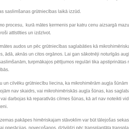
as saslimšanas grūtniecības laikā izzūd.
amo procesu, kurā mātes ķermenis par katru cenu aizsargā mazul
oši attīstīties un izdzīvot.
ī mātes audos un pēc grūtniecības saglabāties kā mikrohimēris
 ādā, aknās un citos orgānos. Lai gan sākotnēji noturīgās au
 saslimšanām, turpmākajos pētījumos regulāri tika apstiprināta
ībās.
ku un cilvēku grūtniecību liecina, ka mikrohimērām augļa šūnām 
jām nav skaidrs, vai mikrohimēriskās augļa šūnas, kas saglabā
ai darbojas kā reparatīvās cilmes šūnas, kā arī nav noteikti vide
eni.
 zemas pakāpes himēriskajam stāvoklim var būt tālejošas sekas
 operācijas, novecošanos, dzīvildzi pēc transplantāta transplan