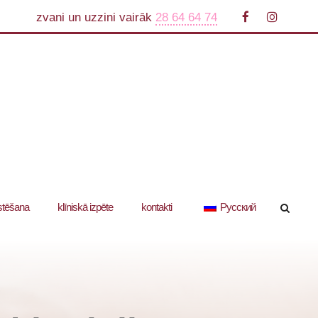
zvani un uzzini vairāk
28 64 64 74
stēšana
klīniskā izpēte
kontakti
Русский