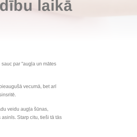
dību laikā
o sauc par “augļa un mātes
u pieaugušā vecumā, bet arī
insritē.
žādu veidu augļa šūnas,
inīs. Starp citu, tieši tā tās