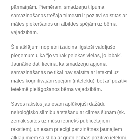
pārmaiņām. Piemēram, smadzeņu tilpuma
samazināšanās trešajā trimestrī ir pozitīvi saistītas ar
mātes pieķeršanos un atbildes spējām uz bērna
vajadzībām.
Šie atklājumi nopietni izaicina ilgstoši valdījušo
pieņēmumu, ka “jo vairāk pelēkās vielas, jo labāk”.
Jaunākie dati liecina, ka smadzeņu apjoma
samazināšanās ne tikai nav saistīta ar ietekmi uz
mātes kognitīvajām spējām (intelektu), bet arī pozitīvi
ietekmē pielāgošanos bērna vajadzībām.
Savos rakstos jau esam aplūkojuši dažādu
neiroloģisko slimību ārstēšanu ar cilmes šūnām (sk.
zemāk saites uz mūsu iepriekš publicētajiem
rakstiem), un esam priecīgi par zinātnes jaunajiem
atklājumiem saistībā ar grūtniecības pozitīvo ietekmi.