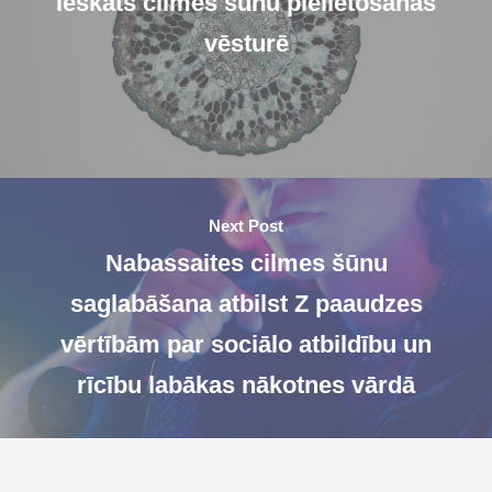
Ieskats cilmes šūnu pielietošanas
vēsturē
Next Post
Nabassaites cilmes šūnu
saglabāšana atbilst Z paaudzes
vērtībām par sociālo atbildību un
rīcību labākas nākotnes vārdā