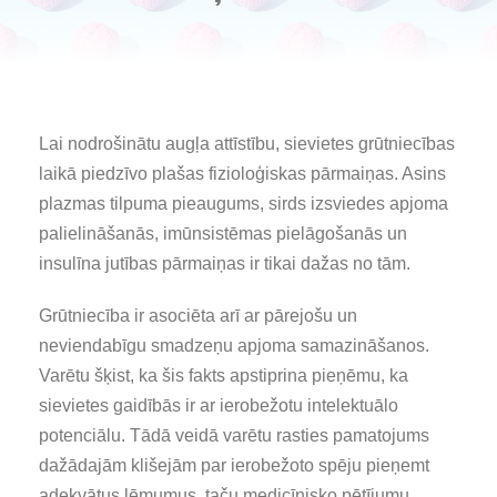
Lai nodrošinātu augļa attīstību, sievietes grūtniecības
laikā piedzīvo plašas fizioloģiskas pārmaiņas. Asins
plazmas tilpuma pieaugums, sirds izsviedes apjoma
palielināšanās, imūnsistēmas pielāgošanās un
insulīna jutības pārmaiņas ir tikai dažas no tām.
Grūtniecība ir asociēta arī ar pārejošu un
neviendabīgu smadzeņu apjoma samazināšanos.
Varētu šķist, ka šis fakts apstiprina pieņēmu, ka
sievietes gaidībās ir ar ierobežotu intelektuālo
potenciālu. Tādā veidā varētu rasties pamatojums
dažādajām klišejām par ierobežoto spēju pieņemt
adekvātus lēmumus, taču medicīnisko pētījumu