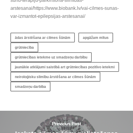
sunu-terapiju-parkinsona-slimibas-
arstesanai/https://www.biobank.lv/vai-cilmes-sunas-
var-izmantot-epilepsijas-arstesanai/
ādas ārstēšana ar cilmes šūnām
apgāžam mītus
grūtniecība
grūtniecības ietekme uz smadzeņu darbību
jaunākie atklājumi saistībā art grūtniecības pozitīvo ietekmi
neiroloģisku slimību ārstēšana ar cilmes šūnām
smadzeņu darbība
Previous Post