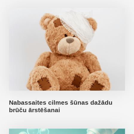
Nabassaites cilmes šūnas dažādu
brūču ārstēšanai