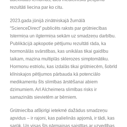
rezultāti liecina par ko citu.
2023.gada jūnijā zinātniskajā žurnālā
“ScienceDirect” publicēts raksts par grūtniecības
īstermiņa un ilgtermiņa sekām uz smadzeņu darbību.
Publikācijā apkopotie pētījumu rezultāti rāda, ka
hormonālās svārstības, kas unikālas tikai gaidību
laikam, mazina multiplās sklerozes simptomātiku.
Hormonu estriolu, kas izdalās tikai grūtniecēm, šobrīd
klīniskajos pētījumos pārbauda kā potenciālo
medikamentu šīs slimības ārstēšanai abiem
dzimumiem. Arī Alcheimera slimības risks ir
samazināts sievietēm ar bērniem.
Grūtniecība atšķirīgi ietekmē dažādus smadzeņu
apvidus – ir rajoni, kas palielinās apjomā, ir tādi, kas
sarūk. Un visas šīs pārmaiņas saistītas ar uzvedības