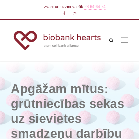
zvani un uzzini vairāk
28 64 64 74
Apgāžam mītus:
grūtniecības sekas
uz sievietes
smadzeņu darbību