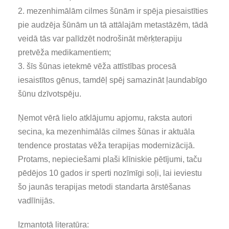
2. mezenhimālām cilmes šūnām ir spēja piesaistīties
pie audzēja šūnām un tā attālajām metastāzēm, tādā
veidā tās var palīdzēt nodrošināt mērķterapiju
pretvēža medikamentiem;
3. šīs šūnas ietekmē vēža attīstības procesā
iesaistītos gēnus, tamdēļ spēj samazināt ļaundabīgo
šūnu dzīvotspēju.
Ņemot vērā lielo atklājumu apjomu, raksta autori
secina, ka mezenhimālās cilmes šūnas ir aktuāla
tendence prostatas vēža terapijas modernizācijā.
Protams, nepieciešami plaši klīniskie pētījumi, taču
pēdējos 10 gados ir sperti nozīmīgi soļi, lai ieviestu
šo jaunās terapijas metodi standarta ārstēšanas
vadlīnijās.
Izmantotā literatūra: