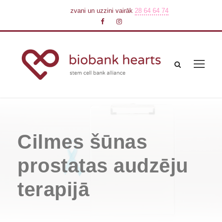
zvani un uzzini vairāk
28 64 64 74
Cilmes šūnas
prostatas audzēju
terapijā