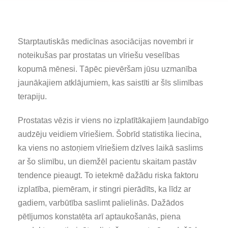
Starptautiskās medicīnas asociācijas novembri ir
noteikušas par prostatas un vīriešu veselības
kopumā mēnesi. Tāpēc pievēršam jūsu uzmanība
jaunākajiem atklājumiem, kas saistīti ar šīs slimības
terapiju.
Prostatas vēzis ir viens no izplatītākajiem ļaundabīgo
audzēju veidiem vīriešiem. Šobrīd statistika liecina,
ka viens no astoņiem vīriešiem dzīves laikā saslims
ar šo slimību, un diemžēl pacientu skaitam pastāv
tendence pieaugt. To ietekmē dažādu riska faktoru
izplatība, piemēram, ir stingri pierādīts, ka līdz ar
gadiem, varbūtība saslimt palielinās. Dažādos
pētījumos konstatēta arī aptaukošanās, piena