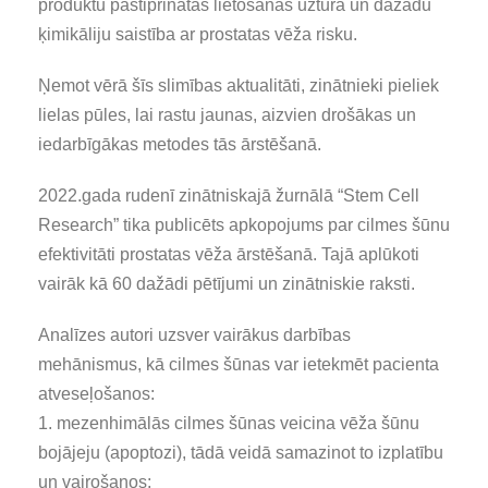
produktu pastiprinātas lietošanas uzturā un dažādu
ķimikāliju saistība ar prostatas vēža risku.
Ņemot vērā šīs slimības aktualitāti, zinātnieki pieliek
lielas pūles, lai rastu jaunas, aizvien drošākas un
iedarbīgākas metodes tās ārstēšanā.
2022.gada rudenī zinātniskajā žurnālā “Stem Cell
Research” tika publicēts apkopojums par cilmes šūnu
efektivitāti prostatas vēža ārstēšanā. Tajā aplūkoti
vairāk kā 60 dažādi pētījumi un zinātniskie raksti.
Analīzes autori uzsver vairākus darbības
mehānismus, kā cilmes šūnas var ietekmēt pacienta
atveseļošanos:
1. mezenhimālās cilmes šūnas veicina vēža šūnu
bojājeju (apoptozi), tādā veidā samazinot to izplatību
un vairošanos;