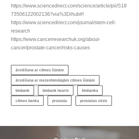
https://www.sciencedirect.com/science/article/pii/S18
73506122002136?via%3Dihub#!
https://www.sciencedirect.com/journal/stem-cell-
research
https://www.cancerresearchuk.org/about-
cancer/prostate-cancer/risks-causes
ārstēšana ar cilmes šūnām
ārstēšana ar mezenhimālajām cilmes šūnām
biobank
biobank hearts
biobanka
cilmes banka
prostata
prostatas vēzis