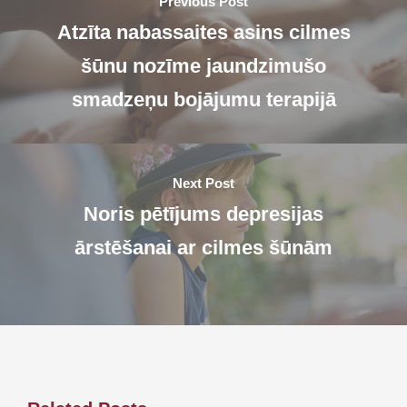
Previous Post
Atzīta nabassaites asins cilmes
šūnu nozīme jaundzimušo
smadzeņu bojājumu terapijā
Next Post
Noris pētījums depresijas
ārstēšanai ar cilmes šūnām