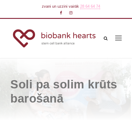
zvani un uzzini vairāk
28 64 64 74
Soli pa solim krūts
barošanā