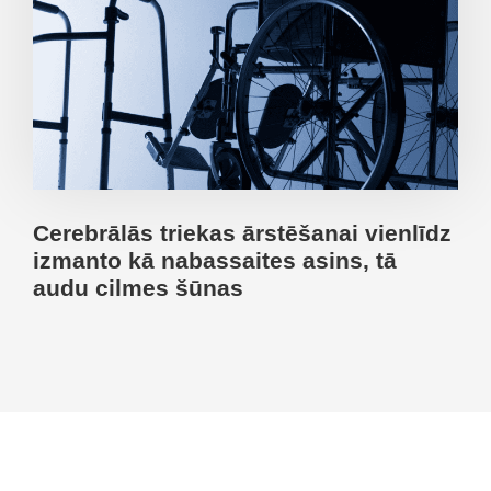
Cerebrālās triekas ārstēšanai vienlīdz
izmanto kā nabassaites asins, tā
audu cilmes šūnas