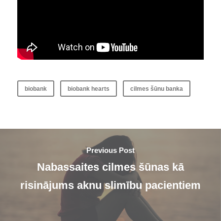
biobank
biobank hearts
cilmes šūnu banka
Previous Post
Nabassaites cilmes šūnas kā
risinājums aknu slimību pacientiem