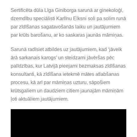
Sertificēta dūla Līga Giniborga sarunā ar ginekoloģi,
dzemdību speciālisti Karlīnu Elksni soli pa solim runā
par zīdīšanas sagatavošanās laiku un jautājumiem
par krūts barošanu, ar ko saskaras jaunās māmiņas.
Sarunā radīsiet atbildes uz jautājumiem, kad ‘jāvelk
ārā sarkanais karogs’ un steidzami jāvēršas pēc
palīdzības, kur Latvijā pieejami bezmaksas zīdīšanas
konsultanti, kā zīdīšana ietekmē mātes atlabšanas
procesu, kā arī par māmiņas uzturu, sāpošiem
krūtsgaliem un daudziem citiem jaunajām māmiņām
ļoti aktuāliem jautājumiem.