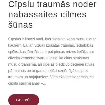
Cīpslu traumās noder
nabassaites cilmes
šūnas
Cīpslas ir fibrozi audi, kas sasaista kopā muskuļus ar
kauliem. Lai arī vizuāli izskatās trauslas, iedarbības
spēks, kas tām jāiztur ir pat piecas reizes lielāks par
cilvēka ķermeņa svaru. Līdzīgi kā citas struktūras
mūsu organismā, arī cīpslas piedzīvo deģeneratīvas
pārmaiņas un ar gadiem kļūst uzņēmīgākas pret
traumām un bojājumiem. Visbiežāk sastopamas trīs
cīpslu saslimšanas –...
LASI VĒL