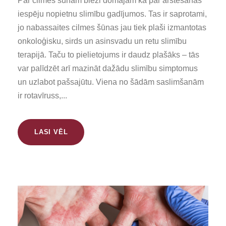
Par cilmes šūnām bieži domājam kā par ārstēšanas
iespēju nopietnu slimību gadījumos. Tas ir saprotami,
jo nabassaites cilmes šūnas jau tiek plaši izmantotas
onkoloģisku, sirds un asinsvadu un retu slimību
terapijā. Taču to pielietojums ir daudz plašāks – tās
var palīdzēt arī mazināt dažādu slimību simptomus
un uzlabot pašsajūtu. Viena no šādām saslimšanām
ir rotavīruss,...
LASI VĒL