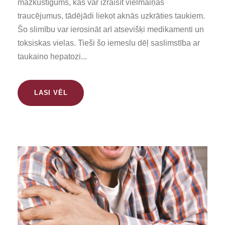
mazkustīgums, kas var izraisīt vielmaiņas
traucējumus, tādējādi liekot aknās uzkrāties taukiem.
Šo slimību var ierosināt arī atsevišķi medikamenti un
toksiskas vielas. Tieši šo iemeslu dēļ saslimstība ar
taukaino hepatozi...
LASI VĒL