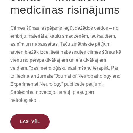
medicīnas risinājums
Cilmes šūnas iespējams iegūt dažādos veidos – no
embriju materiāla, kaulu smadzenēm, taukaudiem,
asinīm un nabassaites. Taču zinātniskie pētījumi
arvien biežāk izceļ tieši nabassaites cilmes šūnas kā
vienu no perspektīvākajiem un efektīvākajiem
veidiem, īpaši neiroloģisku saslimšanu terapijā. Par
to liecina arī žurnālā “Journal of Neuropathology and
Experimental Neurology” publicētie pētījumi.
Sabiedrībai novecojot, strauji pieaug arī
neiroloģisko...
LASI VĒL