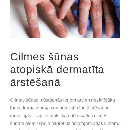
Cilmes šūnas
atopiskā dermatīta
ārstēšanā
Cilmes šūnas mūsdienās ieņem arvien nozīmīgāku
lomu dermatoloģijas un ādas slimību ārstēšanas
inovācijās. Ir apliecināts, ka nabassaites cilmes
šūnām piemīt spēja migrēt uz bojātajām ādas vietām,