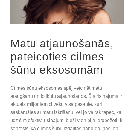
Matu atjaunošanās,
pateicoties cilmes
šūnu eksosomām
Cilmes šūnu eksosomas spēj veicināt matu
ataugšanu un folikulu atjaunošanos. Šis risinājums ir
aktuāls miljoniem cilvēku visā pasaulē, kuri
saskārušies ar matu izkrišanu, vēl jo vairāk tāpēc, ka
līdz šim efektīvi risinājumi bieži vien bija ierobežoti. Ir
saprasts, ka cilmes šūnu izdalītās nano-daļiņas jeb