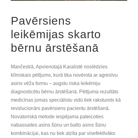
Pavērsiens
leikēmijas skarto
bērnu ārstēšanā
Mančestrā, Apvienotajā Karalistē noslēdzies
klīniskais pētījums, kurā tika novērota ar agresīvu
asins vēža formu – augstu riska leikēmiju
diagnosticētu bērnu ārstēšanā. Pētījuma rezultāts
medicīnas jomas speciālistu vidū tiek raksturots kā
revolucionārs pavērsiens pacientu ārstēšanā.
Novatoriskā metode iespējama pateicoties
nabassaites asins šūnu un balto asins šūnu
kombinācijai, kas nu tiek atzīta par visefektīvāko