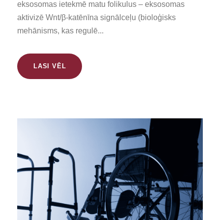
eksosomas ietekmē matu folikulus – eksosomas
aktivizē Wnt/β-katēnīna signālceļu (bioloģisks
mehānisms, kas regulē...
LASI VĒL