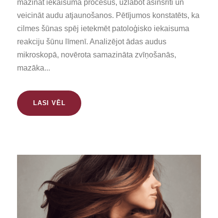
mazināt iekaisuma procesus, uzlabot asinsriti un
veicināt audu atjaunošanos. Pētījumos konstatēts, ka
cilmes šūnas spēj ietekmēt patoloģisko iekaisuma
reakciju šūnu līmenī. Analizējot ādas audus
mikroskopā, novērota samazināta zvīņošanās,
mazāka...
LASI VĒL