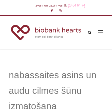
zvani un uzzini vairāk
28 64 64 74
nabassaites asins un
audu cilmes šūnu
izmatošana