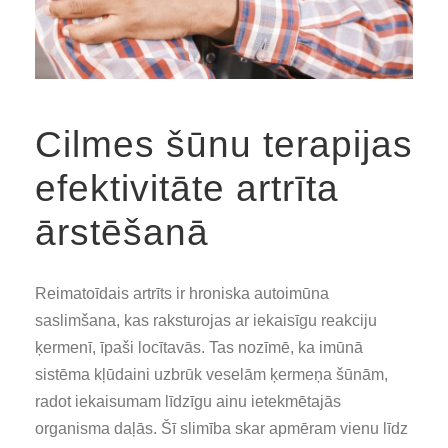
Cilmes šūnu terapijas
efektivitāte artrīta
ārstēšanā
Reimatoīdais artrīts ir hroniska autoimūna
saslimšana, kas raksturojas ar iekaisīgu reakciju
ķermenī, īpaši locītavās. Tas nozīmē, ka imūnā
sistēma kļūdaini uzbrūk veselām ķermeņa šūnām,
radot iekaisumam līdzīgu ainu ietekmētajās
organisma daļās. Šī slimība skar apmēram vienu līdz